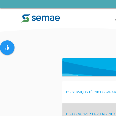
pe
accessible
012 - SERVIÇOS TÉCNICOS PARA A
011 – OBRA CIVIL SERV. ENGENHA