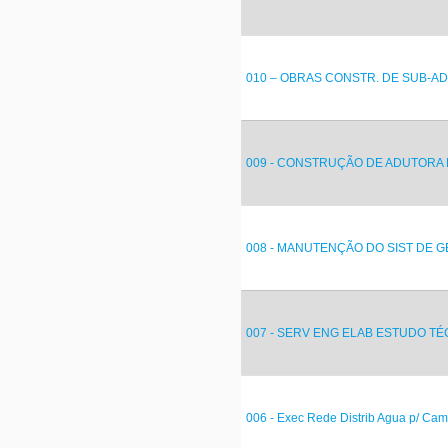
010 – OBRAS CONSTR. DE SUB-ADU
009 - CONSTRUÇÃO DE ADUTORA D
008 - MANUTENÇÃO DO SIST DE G
007 - SERV ENG ELAB ESTUDO TÉC
006 - Exec Rede Distrib Agua p/ Cam