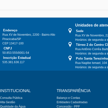
Unidades de aten
Endereço
Sede
Rua XV de Novembro, 2200 - Bairro Alto
Rua XV de Novembro, 220
Piracicaba/SP
Horários: de segunda a 
CEP 13417-100
Térreo 2 do Centro C
CNPJ
Rua Antônio Corrêa Barb
50.853.555/0001-54
Horários: de segunda a 
Inscrição Estadual
Polo Santa Terezinha
535.381.636.117
Rua Nagibe Ismael, 104 
Horários: de segunda a 
INSTITUCIONAL
TRANSPARÊNCIA
Consulta Pública
Balanço e Contas
Alta Gestão
Entidades Cadastradas
Qualidade da Água
Concessão - PPP