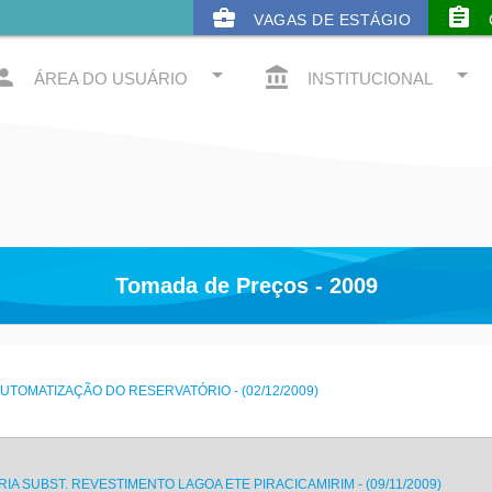
business_center
assignment
VAGAS DE ESTÁGIO
arrow_drop_down
arrow_drop_down
rson
account_balance
ÁREA DO USUÁRIO
INSTITUCIONAL
Tomada de Preços - 2009
UTOMATIZAÇÃO DO RESERVATÓRIO - (02/12/2009)
RIA SUBST. REVESTIMENTO LAGOA ETE PIRACICAMIRIM - (09/11/2009)