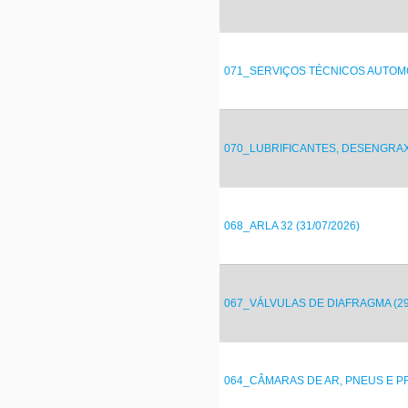
071_SERVIÇOS TÉCNICOS AUTOMO
070_LUBRIFICANTES, DESENGRAXA
068_ARLA 32 (31/07/2026)
067_VÁLVULAS DE DIAFRAGMA (29/
064_CÂMARAS DE AR, PNEUS E 