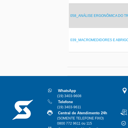
058_ANÁLISE ERGONÔMICA DO T
039_MACROMEDIDORES E ABRIG
WhatsApp
(19) 3403-9608
Telefone
(19) 3403-9611
Central de Atendimento 24h
(SOMENTE TELEFONE FIXO)
0800 772 9611 ou 115