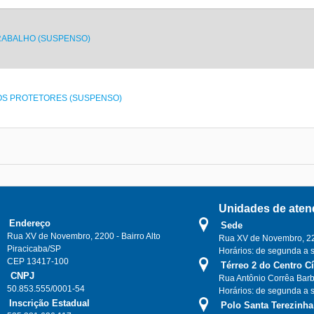
RABALHO (SUSPENSO)
OS PROTETORES (SUSPENSO)
Unidades de aten
Endereço
Sede
Rua XV de Novembro, 2200 - Bairro Alto
Rua XV de Novembro, 220
Piracicaba/SP
Horários: de segunda a 
CEP 13417-100
Térreo 2 do Centro C
CNPJ
Rua Antônio Corrêa Barb
50.853.555/0001-54
Horários: de segunda a 
Inscrição Estadual
Polo Santa Terezinha