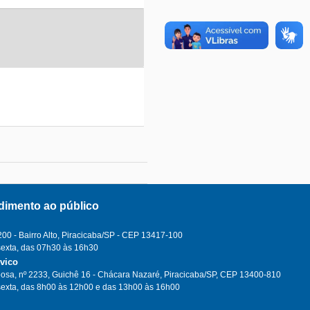
dimento ao público
0 - Bairro Alto, Piracicaba/SP - CEP 13417-100
sexta, das 07h30 às 16h30
ívico
osa, nº 2233, Guichê 16 - Chácara Nazaré, Piracicaba/SP, CEP 13400-810
sexta, das 8h00 às 12h00 e das 13h00 às 16h00