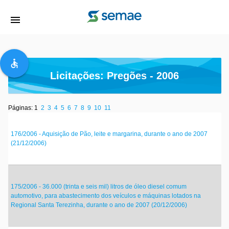
menu
accessible
Licitações: Pregões - 2006
Páginas: 1
2
3
4
5
6
7
8
9
10
11
176/2006 - Aquisição de Pão, leite e margarina, durante o ano de 2007
(21/12/2006)
175/2006 - 36.000 (trinta e seis mil) litros de óleo diesel comum
automotivo, para abastecimento dos veículos e máquinas lotados na
Regional Santa Terezinha, durante o ano de 2007 (20/12/2006)