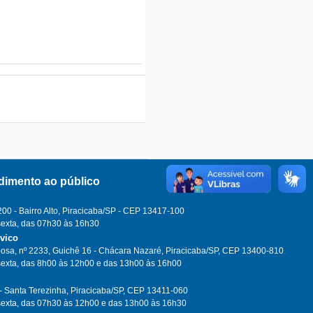
dimento ao público
0 - Bairro Alto, Piracicaba/SP - CEP 13417-100
sexta, das 07h30 às 16h30
ívico
osa, nº 2233, Guichê 16 - Chácara Nazaré, Piracicaba/SP, CEP 13400-810
sexta, das 8h00 às 12h00 e das 13h00 às 16h00
- Santa Terezinha, Piracicaba/SP, CEP 13411-060
sexta, das 07h30 às 12h00 e das 13h00 às 16h30