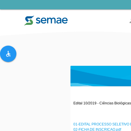
pe
accessible
Edital 10/2019 - Ciências Biológic
01-EDITAL PROCESSO SELETIVO B
02-FICHA DE INSCRICAO.pdf