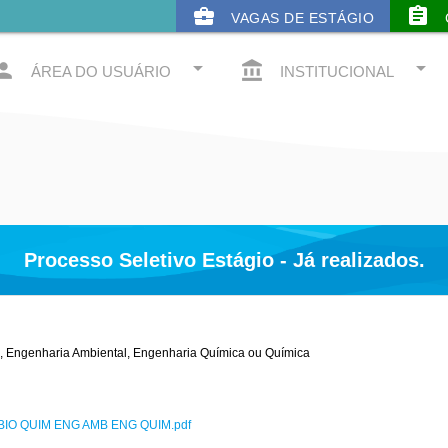
business_center
assignment
VAGAS DE ESTÁGIO
arrow_drop_down
arrow_drop_down
rson
account_balance
ÁREA DO USUÁRIO
INSTITUCIONAL
Processo Seletivo Estágio - Já realizados.
as, Engenharia Ambiental, Engenharia Química ou Química
IO QUIM ENG AMB ENG QUIM.pdf