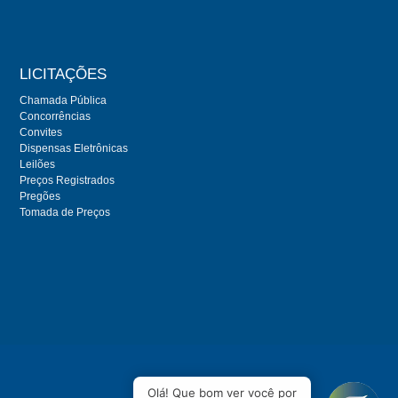
LICITAÇÕES
Chamada Pública
Concorrências
Convites
Dispensas Eletrônicas
Leilões
Preços Registrados
Pregões
Tomada de Preços
Olá! Que bom ver você por