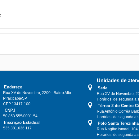
i
Unidades de aten
Endereço
Sede
Rua XV de Novembro, 2200 - Bairro Alto
Rua XV de Novembro, 220
Piracicaba/SP
Horários: de segunda a 
CEP 13417-100
Térreo 2 do Centro C
CNPJ
Rua Antônio Corrêa Barb
50.853.555/0001-54
Horários: de segunda a 
Inscrição Estadual
Polo Santa Terezinha
535.381.636.117
Rua Nagibe Ismael, 104 
Horários: de segunda a 