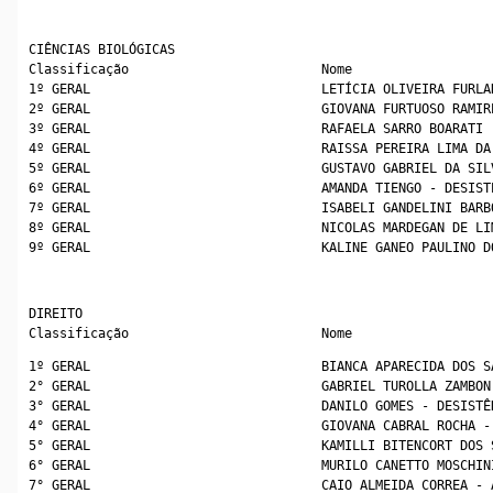
CIÊNCIAS BIOLÓGICAS
Classificação                         Nome
1º GERAL                              LETÍCIA OLIVEIRA FURLA
2º GERAL                              GIOVANA FURTUOSO RAMIR
3º GERAL                              RAFAELA SARRO BOARATI 
4º GERAL                              RAISSA PEREIRA LIMA DA
5º GERAL                              GUSTAVO GABRIEL DA SIL
6º GERAL                              AMANDA TIENGO - DESIST
7º GERAL                              ISABELI GANDELINI BARB
8º GERAL                              NICOLAS MARDEGAN DE LI
9º GERAL                              KALINE GANEO PAULINO D
DIREITO
Classificação                         Nome
1º GERAL                              BIANCA APARECIDA DOS S
2° GERAL                              GABRIEL TUROLLA ZAMBON
3° GERAL                              DANILO GOMES - DESISTÊ
4° GERAL                              GIOVANA CABRAL ROCHA -
5° GERAL                              KAMILLI BITENCORT DOS 
6° GERAL                              MURILO CANETTO MOSCHIN
7° GERAL                              CAIO ALMEIDA CORREA - 