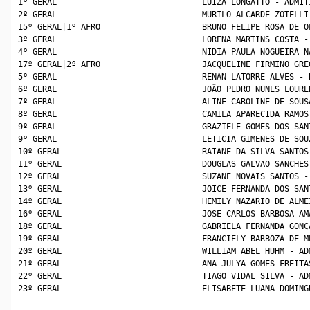
1º GERAL                              LUIZA LONGATTO - ADMIT
2º GERAL                              MURILO ALCARDE ZOTELLI
15º GERAL|1º AFRO                     BRUNO FELIPE ROSA DE O
3º GERAL                              LORENA MARTINS COSTA -
4º GERAL                              NIDIA PAULA NOGUEIRA N
17º GERAL|2º AFRO                     JACQUELINE FIRMINO GRE
5º GERAL                              RENAN LATORRE ALVES - 
6º GERAL                              JOÃO PEDRO NUNES LOURE
7º GERAL                              ALINE CAROLINE DE SOUS
8º GERAL                              CAMILA APARECIDA RAMOS
9º GERAL                              GRAZIELE GOMES DOS SAN
9º GERAL                              LETICIA GIMENES DE SOU
10º GERAL                             RAIANE DA SILVA SANTOS
11º GERAL                             DOUGLAS GALVAO SANCHES
12º GERAL                             SUZANE NOVAIS SANTOS -
13º GERAL                             JOICE FERNANDA DOS SAN
14º GERAL                             HEMILY NAZARIO DE ALME
16º GERAL                             JOSE CARLOS BARBOSA AM
18º GERAL                             GABRIELA FERNANDA GONÇ
19º GERAL                             FRANCIELY BARBOZA DE M
20º GERAL                             WILLIAM ABEL HUHM - AD
21º GERAL                             ANA JULYA GOMES FREITA
22º GERAL                             TIAGO VIDAL SILVA - AD
23º GERAL                             ELISABETE LUANA DOMING