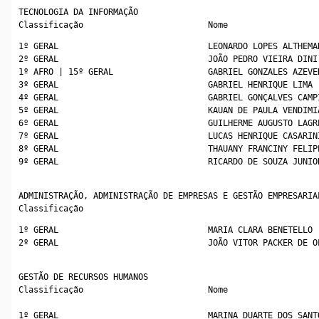
TECNOLOGIA DA INFORMAÇÃO
Classificação                         Nome
1º GERAL                              LEONARDO LOPES ALTHEMA
2º GERAL                              JOÃO PEDRO VIEIRA DINI
1º AFRO | 15º GERAL                   GABRIEL GONZALES AZEVE
3º GERAL                              GABRIEL HENRIQUE LIMA 
4º GERAL                              GABRIEL GONÇALVES CAMP
5º GERAL                              KAUAN DE PAULA VENDIMI
6º GERAL                              GUILHERME AUGUSTO LAGR
7º GERAL                              LUCAS HENRIQUE CASARIN
8º GERAL                              THAUANY FRANCINY FELIP
9º GERAL                              RICARDO DE SOUZA JUNIO
ADMINISTRAÇÃO, ADMINISTRAÇÃO DE EMPRESAS E GESTÃO EMPRESARIA
Classificação  
1º GERAL                              MARIA CLARA BENETELLO 
2º GERAL                              JOÃO VITOR PACKER DE O
GESTÃO DE RECURSOS HUMANOS
Classificação                         Nome
1º GERAL                              MARINA DUARTE DOS SANT