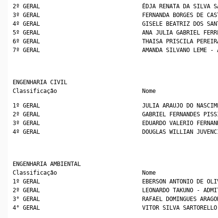
2º GERAL                              ÉDJA RENATA DA SILVA S
3º GERAL                              FERNANDA BORGES DE CAS
4º GERAL                              GISELE BEATRIZ DOS SAN
5º GERAL                              ANA JULIA GABRIEL FERR
6º GERAL                              THAISA PRISCILA PEREIR
7º GERAL                              AMANDA SILVANO LEME - 
ENGENHARIA CIVIL
Classificação                         Nome
1º GERAL                              JULIA ARAUJO DO NASCIM
2º GERAL                              GABRIEL FERNANDES PISS
3º GERAL                              EDUARDO VALERIO FERNAN
4º GERAL                              DOUGLAS WILLIAN JUVENC
ENGENHARIA AMBIENTAL
Classificação                         Nome
1º GERAL                              EBERSON ANTONIO DE OLI
2º GERAL                              LEONARDO TAKUNO - ADMI
3° GERAL                              RAFAEL DOMINGUES ARAGO
4° GERAL                              VITOR SILVA SARTORELLO