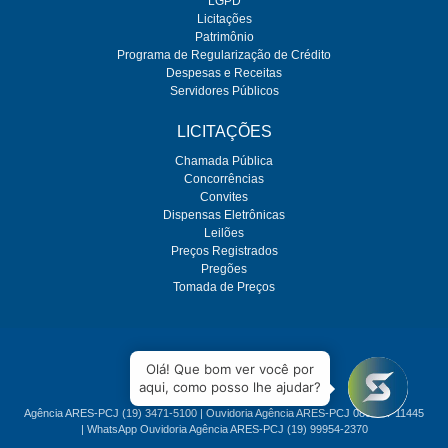
LGPD
Licitações
Patrimônio
Programa de Regularização de Crédito
Despesas e Receitas
Servidores Públicos
LICITAÇÕES
Chamada Pública
Concorrências
Convites
Dispensas Eletrônicas
Leilões
Preços Registrados
Pregões
Tomada de Preços
O SEMAE é regulado pela ARES-PCJ
Olá! Que bom ver você por
aqui, como posso lhe ajudar?
Agência ARES-PCJ (19) 3471-5100 | Ouvidoria Agência ARES-PCJ 0800 77 11445
| WhatsApp Ouvidoria Agência ARES-PCJ (19) 99954-2370