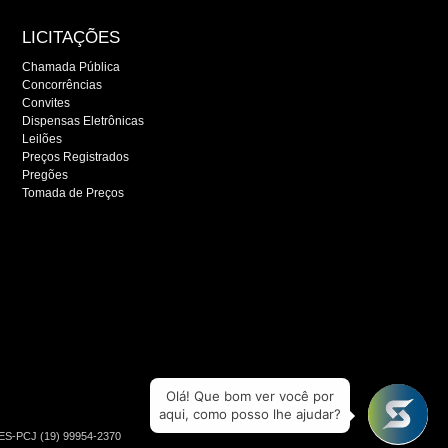
LICITAÇÕES
Chamada Pública
Concorrências
Convites
Dispensas Eletrônicas
Leilões
Preços Registrados
Pregões
Tomada de Preços
Olá! Que bom ver você por
aqui, como posso lhe ajudar?
RES-PCJ (19) 99954-2370