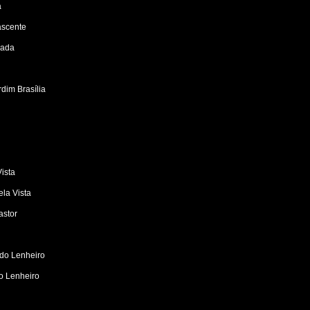
a
ascente
rada
dim Brasília
Vista
la Vista
astor
i
 do Lenheiro
o Lenheiro