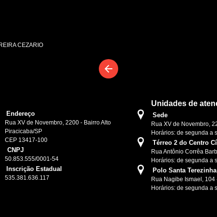
EREIRA CEZARIO
arrow_back
Unidades de aten
Endereço
Sede
Rua XV de Novembro, 2200 - Bairro Alto
Rua XV de Novembro, 220
Piracicaba/SP
Horários: de segunda a 
CEP 13417-100
Térreo 2 do Centro C
CNPJ
Rua Antônio Corrêa Barb
50.853.555/0001-54
Horários: de segunda a 
Inscrição Estadual
Polo Santa Terezinha
535.381.636.117
Rua Nagibe Ismael, 104 
Horários: de segunda a 