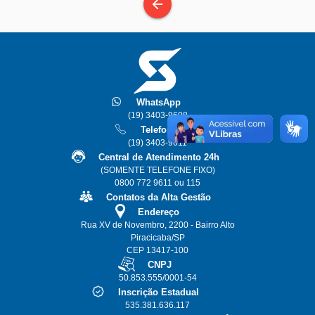
arrow_back
WhatsApp
(19) 3403-9608
Telefone
(19) 3403-9611
Central de Atendimento 24h
(SOMENTE TELEFONE FIXO)
0800 772 9611 ou 115
Contatos da Alta Gestão
Endereço
Rua XV de Novembro, 2200 - Bairro Alto
Piracicaba/SP
CEP 13417-100
CNPJ
50.853.555/0001-54
Inscrição Estadual
535.381.636.117