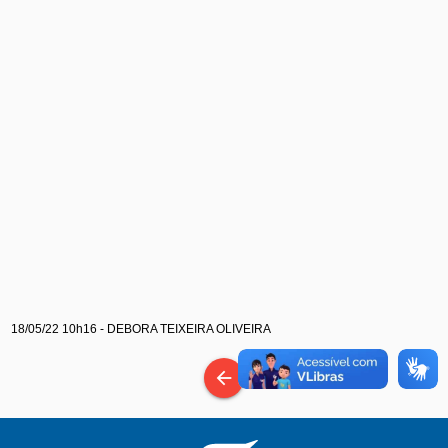
18/05/22 10h16 - DEBORA TEIXEIRA OLIVEIRA
arrow_back