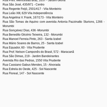
Rua Pres. Wenceslau Braz, 1057 - Jardim Glória
Rua São José, 435/971 - Centro
Rua Regente Feijó, 2501/417 - Vila Monteirio
Rua Leão XIII, 629 Vila Independência
Rua Angelina V. Frank, 167/173 - Vila Monteiro
Rua São Tomas de Aquino com avenida Antonia Pazzinatto Sturions, 1266 -
Morumbi
Rua Gonçalvez Dias, 436 -Morumbi
Rua Benedito Glicério Teixeira, 132 - Morumbi
Rua Manoel Ferreia Pinto, 263 - Santa Izabel
Rua Mário Soares de Barros, 25 - Santa Izabel
Rua Equador, 60 - Vila Prudente
Rua Prof. Nelson Camponês do Brasil, 572 - Maracanã
Rua São Dimas, 219 - Jardim Bandeirantes
Avenida Rio das Pedras, 1550 Vila Prudente
Rua Cassiano Gabus Mendes, 15 - Alvorada
Rua Estrela do Oeste, 425 - Sol Nascente
Rua Floreal, 147 - Sol Nascente