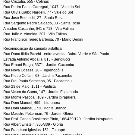
Rua Cruzália, 555 - Colinas
Rua Pedro Paulo Carregari, 1047 - Vale do Sol
Rua Olivia Galbo Nardelli, 77 - Vale do Sol
Rua José Beduschi, 27 - Santa Rosa
Rua Sargento Pedro Salgado, 33 - Santa Rosa
Amadeu Castanho, 641 e 718 - Vila Fátima
Rua João A. Almeida, 207 - Vila Fátima
Rua Francisco Tejero Barbosa, 70 - Mário Dedini
Recomposição da camada asfáltica
Rua Dona Ilidia Bacchi - entre avenida Bairro Verde e São Paulo
Estrada Antonio Abdalla, 813 - Bertolucci
Rua Ernani Braga, 3371 - Jardim Caxambu
Rua Nova Odessa, 20 - Higienopólis
Rua Pietro Coffani, 68 - Jardim Pacaembu
Rua Frei Paulo Sorocaba, 95 - Pacaembu
Rua 23 de Maio, 1511 - Paulista
Rua Vasco da Gama, 147 - Jardim Esplanada
Rua Monte Pascoal, 109 - Jardim Ibirapuera
Rua Dom Manoel, 499 - Ibirapuera
Rua Dom Manoel, 1730 Monte Branco
Rua Maestro Petterman, 76 - Jardim Glória
Rua Prof. Carlos Brasilense PInto, 168/439/129 - Jardim Ibirapuera
Rua Albert Einstein, 305/339 - Glória
Rua Francisco Iglesias, 151 - Tatuapé