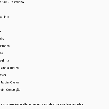
e 540 - Castelinho
camirim
e
lis
 Branca
nha
rezinha
e Santa Tereza
astor
 Jardim Castor
ardim Conceição
a a suspensão ou alterações em caso de chuvas e tempestades.