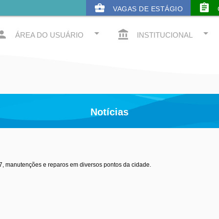
business_center
assignment
VAGAS DE ESTÁGIO
arrow_drop_down
arrow_drop_down
rson
account_balance
ÁREA DO USUÁRIO
INSTITUCIONAL
Notícias
3
07, manutenções e reparos em diversos pontos da cidade.