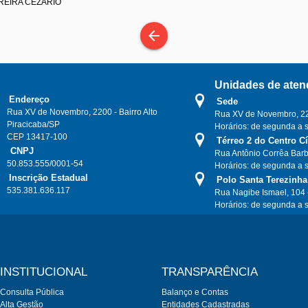
EREIRA CEZARIO
arrow_back
Unidades de aten
Endereço
Sede
Rua XV de Novembro, 2200 - Bairro Alto
Rua XV de Novembro, 220
Piracicaba/SP
Horários: de segunda a 
CEP 13417-100
Térreo 2 do Centro C
CNPJ
Rua Antônio Corrêa Barb
50.853.555/0001-54
Horários: de segunda a 
Inscrição Estadual
Polo Santa Terezinha
535.381.636.117
Rua Nagibe Ismael, 104 
Horários: de segunda a 
INSTITUCIONAL
TRANSPARÊNCIA
Consulta Pública
Balanço e Contas
Alta Gestão
Entidades Cadastradas