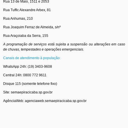
Rua 13 de Maio, 1511 e 2053
Rua Tuffic Alexandre Arbex, 81
Rua Anhumas, 210
Rua Joaquim Ferraz de Almeida, s/nº
Rua Araçoiaba da Serra, 155
A programação de serviços está sujeita a suspensão ou alterações em caso
de chuvas, tempestades e operações emergenciais.
Canais de atendimento à população:
WhatsApp 24h: (19) 3403-9608
Central 24h: 0800 772 9611
Disque 115 (somente telefone fixo)
Site: semaepiracicaba.sp.gov.br
AgênciaWeb: agenciaweb.semaepiracicaba.sp.gov.br