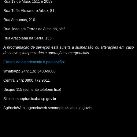
Rua 13 de Maio, 1511 e 2053
Rua Tuffic Alexandre Arbex, 81
Rua Anhumas, 210
Rua Joaquim Ferraz de Almeida, s/nº
Rua Araçoiaba da Serra, 155
A programação de serviços está sujeita a suspensão ou alterações em caso
de chuvas, tempestades e operações emergenciais.
Canais de atendimento à população:
WhatsApp 24h: (19) 3403-9608
Central 24h: 0800 772 9611
Disque 115 (somente telefone fixo)
Site: semaepiracicaba.sp.gov.br
AgênciaWeb: agenciaweb.semaepiracicaba.sp.gov.br