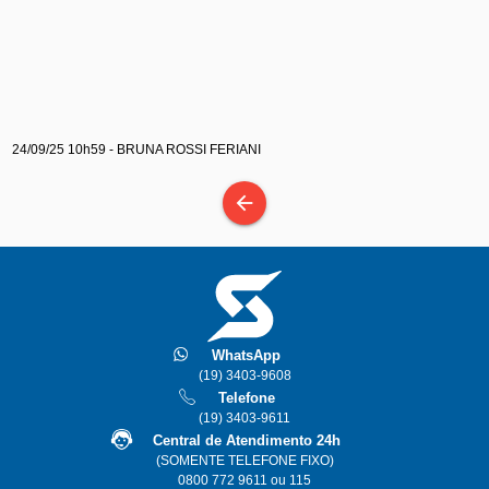
24/09/25 10h59 - BRUNA ROSSI FERIANI
arrow_back
WhatsApp
(19) 3403-9608
Telefone
(19) 3403-9611
Central de Atendimento 24h
(SOMENTE TELEFONE FIXO)
0800 772 9611 ou 115