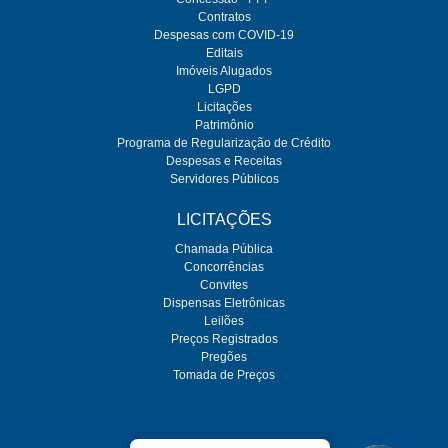
Contratos
Despesas com COVID-19
Editais
Imóveis Alugados
LGPD
Licitações
Patrimônio
Programa de Regularização de Crédito
Despesas e Receitas
Servidores Públicos
LICITAÇÕES
Chamada Pública
Concorrências
Convites
Dispensas Eletrônicas
Leilões
Preços Registrados
Pregões
Tomada de Preços
O SEMAE é regulado pela ARES-PCJ