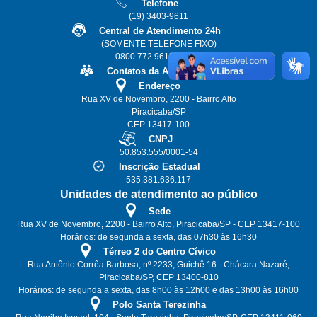
Telefone
(19) 3403-9611
Central de Atendimento 24h
(SOMENTE TELEFONE FIXO)
0800 772 9611 ou 115
Contatos da Alta Gestão
Endereço
Rua XV de Novembro, 2200 - Bairro Alto
Piracicaba/SP
CEP 13417-100
CNPJ
50.853.555/0001-54
Inscrição Estadual
535.381.636.117
Unidades de atendimento ao público
Sede
Rua XV de Novembro, 2200 - Bairro Alto, Piracicaba/SP - CEP 13417-100
Horários: de segunda a sexta, das 07h30 às 16h30
Térreo 2 do Centro Cívico
Rua Antônio Corrêa Barbosa, nº 2233, Guichê 16 - Chácara Nazaré,
Piracicaba/SP, CEP 13400-810
Horários: de segunda a sexta, das 8h00 às 12h00 e das 13h00 às 16h00
Polo Santa Terezinha