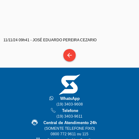
11/11/24 09h41 - JOSÉ EDUARDO PEREIRA CEZARIO
arrow_back
WhatsApp
(19) 3403-9608
Telefone
(19) 3403-9611
Central de Atendimento 24h
(SOMENTE TELEFONE FIXO)
0800 772 9611 ou 115