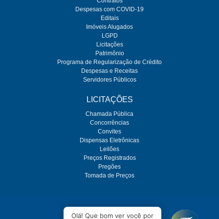
Contratos
Despesas com COVID-19
Editais
Imóveis Alugados
LGPD
Licitações
Patrimônio
Programa de Regularização de Crédito
Despesas e Receitas
Servidores Públicos
LICITAÇÕES
Chamada Pública
Concorrências
Convites
Dispensas Eletrônicas
Leilões
Preços Registrados
Pregões
Tomada de Preços
O SEMAE é regulado pela ARES-PCJ
Olá! Que bom ver você por