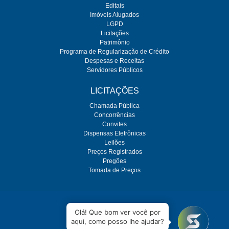
Editais
Imóveis Alugados
LGPD
Licitações
Patrimônio
Programa de Regularização de Crédito
Despesas e Receitas
Servidores Públicos
LICITAÇÕES
Chamada Pública
Concorrências
Convites
Dispensas Eletrônicas
Leilões
Preços Registrados
Pregões
Tomada de Preços
O SEMAE é regulado pela ARES-PCJ
Olá! Que bom ver você por
aqui, como posso lhe ajudar?