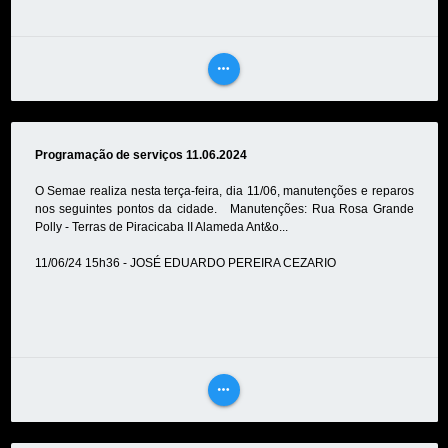
more_horiz
VEJA
MAIS
Programação de serviços 11.06.2024
O Semae realiza nesta terça-feira, dia 11/06, manutenções e reparos
nos seguintes pontos da cidade. Manutenções: Rua Rosa Grande
Polly - Terras de Piracicaba II Alameda Ant&o...
11/06/24 15h36 - JOSÉ EDUARDO PEREIRA CEZARIO
more_horiz
VEJA