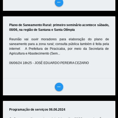
more_horiz
VEJA
MAIS
Plano de Saneamento Rural: primeiro seminário acontece sábado,
08/06, na região de Santana e Santa Olímpia
Reunião vai ouvir moradores para elaboração do plano de
saneamento para a zona rural; consulta pública também é feita pela
internet A Prefeitura de Piracicaba, por meio da Secretaria de
Agricultura e Abastecimento (Sem...
06/06/24 18h25 - JOSÉ EDUARDO PEREIRA CEZARIO
more_horiz
VEJA
MAIS
Programação de serviços 06.06.2024