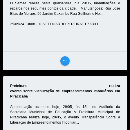
O Semae realiza nesta quarta-feira, dia 29/05, manutenções e
reparos nos seguintes pontos da cidade. Manutenções: Rua José
Elias de Moraes, 96 Jardim Caxambu Rua Guilherme Ho...
29/05/24 13h08 - JOSÉ EDUARDO PEREIRA CEZARIO
more_horiz
VEJA
MAIS
Prefeitura realiza
evento sobre viabilização de empreendimentos imobiliários em
Piracicaba
Apresentação acontece hoje, 29/05, às 18h, no Auditório da
Secretaria Municipal de Educação A Prefeitura Municipal de
Piracicaba realiza hoje, 29/05, o evento Transparência Sobre a
Liberação de Empreendimentos Imobiliári...