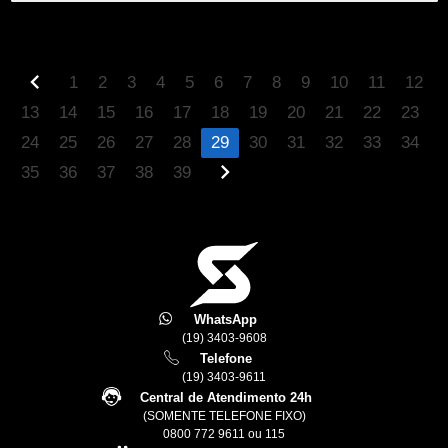
VEJA
MAIS
chevron_left
1
2
3
4
5
6
7
8
9
10
11
12
13
14
15
16
17
18
19
20
21
22
23
24
25
26
27
28
29
30
31
32
33
34
chevron_right
35
36
37
38
39
WhatsApp
(19) 3403-9608
Telefone
(19) 3403-9611
Central de Atendimento 24h
(SOMENTE TELEFONE FIXO)
0800 772 9611 ou 115