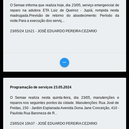
O Semae informa que realiza hoje, dia 23/05, serviço emergencial de
reparo na adutora ETA Luiz de Queiroz - Jupiá, rompida nesta
madrugada.Previsão de retorno do abastecimento: Período da
noite.Para a execução dos serviç...
23/05/24 11h21 - JOSÉ EDUARDO PEREIRA CEZARIO
more_horiz
VEJA
MAIS
Programação de serviços 23.05.2024
O Semae realiza nesta quinta-feira, dia 23/05, manutenções e
reparos nos seguintes pontos da cidade. Manutenções: Rua José de
Freitas, 150 - Jardim Esplanada Avenida Dona Jane Conceição, 410 -
Paulista Rua Baroneza de R...
23/05/24 10h37 - JOSÉ EDUARDO PEREIRA CEZARIO