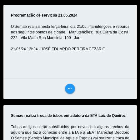
MAIS
Programação de serviços 21.05.2024
O Semae realiza nesta terça-feira, dia 21/05, manutenções e reparos
nos seguintes pontos da cidade. Manutenções: Rua Clara da Costa,
222 - Vila Maria Rua Maristela, 190 - Jar...
21/05/24 12h34 - JOSÉ EDUARDO PEREIRA CEZARIO
more_horiz
VEJA
MAIS
Semae realiza troca de tubos em adutora da ETA Luiz de Queiroz
Tubos antigos serão substituídos por novos em alguns trechos da
adutora que faz a conexão entre a ETA e a EEAT Marechal Deodoro
O Semae (Serviço Municipal de Água e Esgoto) vai realizar a troca de