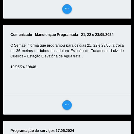
more_horiz
VEJA
MAIS
Comunicado - Manutenção Programada - 21, 22 e 23/05/2024
O Semae informa que programou para os dias 21, 22 e 23/05, a troca
de 36 metros de tubos da adutora Estação de Tratamento Luiz de
Queiroz – Estação Elevatória de Água trata...
19/05/24 19h48 -
more_horiz
VEJA
MAIS
Programação de serviços 17.05.2024