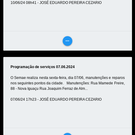
10/06/24 08h41 - JOSÉ EDUARDO PEREIRA CEZARIO
more_horiz
VEJA
MAIS
Programação de serviços 07.06.2024
O Semae realiza nesta sexta-feira, dia 07/06, manutenções e reparos
nos seguintes pontos da cidade. Manutenções: Rua Mamede Freire,
88 - Nova Iguaçu Rua Joaquim Ferraz de Alm...
07/06/24 17h23 - JOSÉ EDUARDO PEREIRA CEZARIO