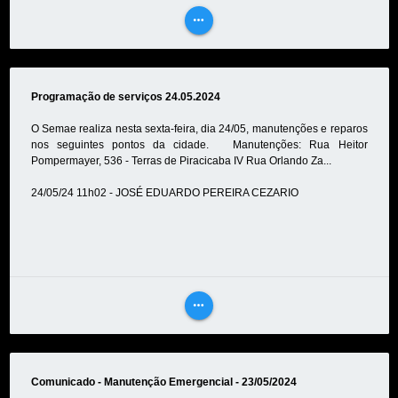
more_horiz
VEJA
MAIS
Programação de serviços 24.05.2024
O Semae realiza nesta sexta-feira, dia 24/05, manutenções e reparos
nos seguintes pontos da cidade. Manutenções: Rua Heitor
Pompermayer, 536 - Terras de Piracicaba IV Rua Orlando Za...
24/05/24 11h02 - JOSÉ EDUARDO PEREIRA CEZARIO
more_horiz
VEJA
MAIS
Comunicado - Manutenção Emergencial - 23/05/2024