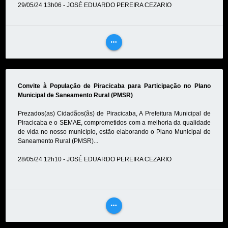
29/05/24 13h06 - JOSÉ EDUARDO PEREIRA CEZARIO
more_horiz
VEJA
MAIS
Convite à População de Piracicaba para Participação no Plano
Municipal de Saneamento Rural (PMSR)
Prezados(as) Cidadãos(ãs) de Piracicaba, A Prefeitura Municipal de
Piracicaba e o SEMAE, comprometidos com a melhoria da qualidade
de vida no nosso município, estão elaborando o Plano Municipal de
Saneamento Rural (PMSR)...
28/05/24 12h10 - JOSÉ EDUARDO PEREIRA CEZARIO
more_horiz
VEJA