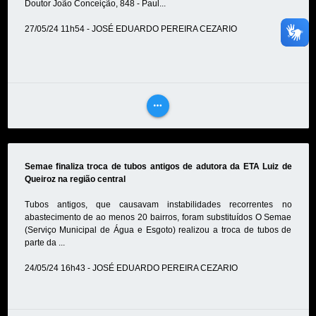
Doutor João Conceição, 848 - Paul...
27/05/24 11h54 - JOSÉ EDUARDO PEREIRA CEZARIO
more_horiz
VEJA
MAIS
Semae finaliza troca de tubos antigos de adutora da ETA Luiz de
Queiroz na região central
Tubos antigos, que causavam instabilidades recorrentes no
abastecimento de ao menos 20 bairros, foram substituídos O Semae
(Serviço Municipal de Água e Esgoto) realizou a troca de tubos de
parte da ...
24/05/24 16h43 - JOSÉ EDUARDO PEREIRA CEZARIO