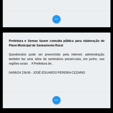
more_horiz
VEJA
MAIS
Prefeitura e Semae fazem consulta pública para elaboração do
Plano Municipal de Saneamento Rural
Questionário pode ser preenchido pela internet; administração
também faz uma série de seminários presenciais, em junho, nas
regiões rurais A Prefeitura de...
04/06/24 23h36 - JOSÉ EDUARDO PEREIRA CEZARIO
more_horiz
VEJA