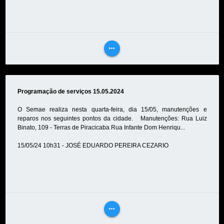
more_horiz
VEJA
MAIS
Programação de serviços 15.05.2024
O Semae realiza nesta quarta-feira, dia 15/05, manutenções e
reparos nos seguintes pontos da cidade. Manutenções: Rua Luiz
Binato, 109 - Terras de Piracicaba Rua Infante Dom Henriqu...
15/05/24 10h31 - JOSÉ EDUARDO PEREIRA CEZARIO
more_horiz