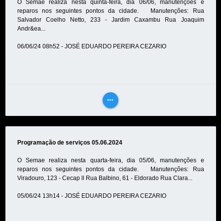
O Semae realiza nesta quinta-feira, dia 06/06, manutenções e
reparos nos seguintes pontos da cidade. Manutenções: Rua
Salvador Coelho Netto, 233 - Jardim Caxambu Rua Joaquim
Andr&ea...
06/06/24 08h52 - JOSÉ EDUARDO PEREIRA CEZARIO
more_horiz
VEJA
MAIS
Programação de serviços 05.06.2024
O Semae realiza nesta quarta-feira, dia 05/06, manutenções e
reparos nos seguintes pontos da cidade. Manutenções: Rua
Viradouro, 123 - Cecap ll Rua Balbino, 61 - Eldorado Rua Clara...
05/06/24 13h14 - JOSÉ EDUARDO PEREIRA CEZARIO