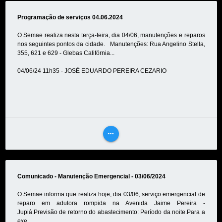
MAIS
Programação de serviços 04.06.2024
O Semae realiza nesta terça-feira, dia 04/06, manutenções e reparos
nos seguintes pontos da cidade. Manutenções: Rua Angelino Stella,
355, 621 e 629 - Glebas Califórnia...
04/06/24 11h35 - JOSÉ EDUARDO PEREIRA CEZARIO
more_horiz
VEJA
MAIS
Comunicado - Manutenção Emergencial - 03/06/2024
O Semae informa que realiza hoje, dia 03/06, serviço emergencial de
reparo em adutora rompida na Avenida Jaime Pereira -
Jupiá.Previsão de retorno do abastecimento: Período da noite.Para a
exe...