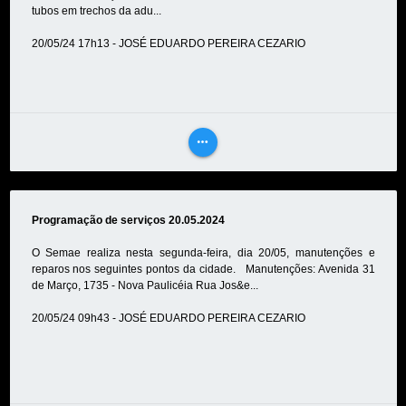
tubos em trechos da adu...
20/05/24 17h13 - JOSÉ EDUARDO PEREIRA CEZARIO
more_horiz
VEJA
MAIS
Programação de serviços 20.05.2024
O Semae realiza nesta segunda-feira, dia 20/05, manutenções e
reparos nos seguintes pontos da cidade. Manutenções: Avenida 31
de Março, 1735 - Nova Paulicéia Rua Jos&e...
20/05/24 09h43 - JOSÉ EDUARDO PEREIRA CEZARIO