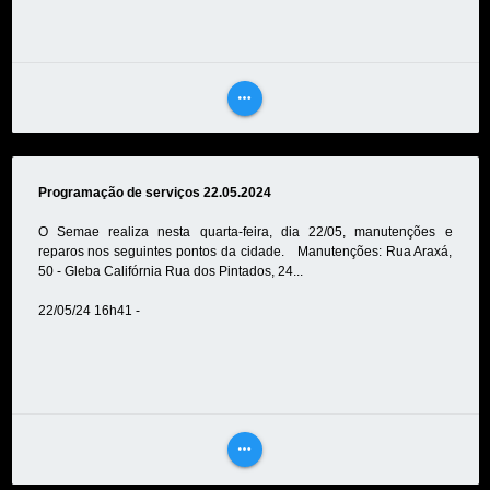
more_horiz
VEJA
MAIS
Programação de serviços 22.05.2024
O Semae realiza nesta quarta-feira, dia 22/05, manutenções e
reparos nos seguintes pontos da cidade. Manutenções: Rua Araxá,
50 - Gleba Califórnia Rua dos Pintados, 24...
22/05/24 16h41 -
more_horiz
VEJA