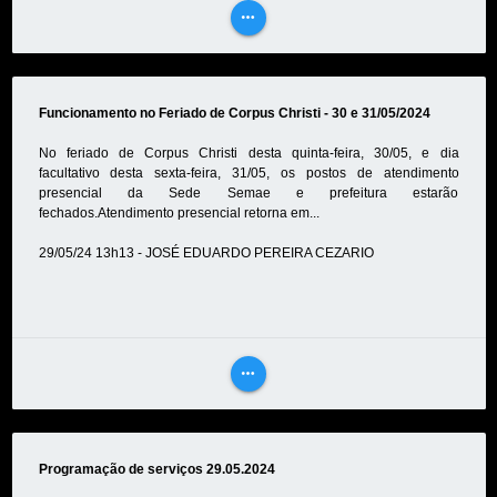
more_horiz
VEJA
MAIS
Funcionamento no Feriado de Corpus Christi - 30 e 31/05/2024
No feriado de Corpus Christi desta quinta-feira, 30/05, e dia
facultativo desta sexta-feira, 31/05, os postos de atendimento
presencial da Sede Semae e prefeitura estarão
fechados.Atendimento presencial retorna em...
29/05/24 13h13 - JOSÉ EDUARDO PEREIRA CEZARIO
more_horiz
VEJA
MAIS
Programação de serviços 29.05.2024