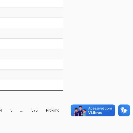
4
5
…
575
Próximo