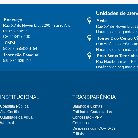
Unidades de aten
Endereço
Sede
Rua XV de Novembro, 2200 - Bairro Alto
Rua XV de Novembro, 220
Piracicaba/SP
Horários: de segunda a 
CEP 13417-100
Térreo 2 do Centro C
CNPJ
Rua Antônio Corrêa Barb
50.853.555/0001-54
Horários: de segunda a 
Inscrição Estadual
Polo Santa Terezinha
535.381.636.117
Rua Nagibe Ismael, 104 
Horários: de segunda a 
INSTITUCIONAL
TRANSPARÊNCIA
Consulta Pública
Balanço e Contas
Alta Gestão
Entidades Cadastradas
Qualidade da Água
Concessão - PPP
Webmail
Contratos
Despesas com COVID-19
Editais