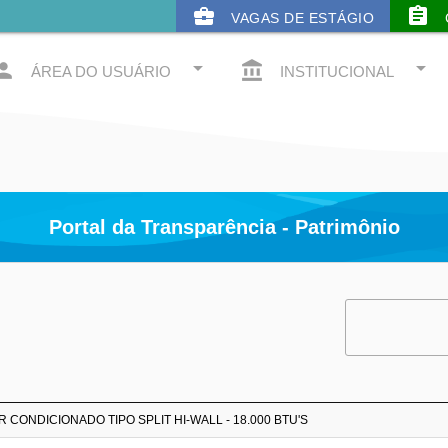
business_center
assignment
VAGAS DE ESTÁGIO
arrow_drop_down
arrow_drop_down
rson
account_balance
ÁREA DO USUÁRIO
INSTITUCIONAL
Portal da Transparência - Patrimônio
 CONDICIONADO TIPO SPLIT HI-WALL - 18.000 BTU'S