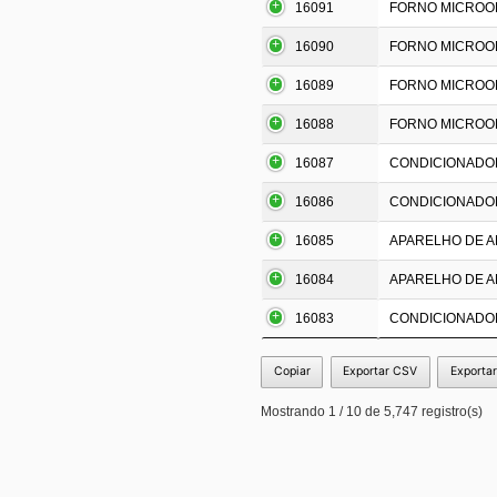
16091
FORNO MICROO
16090
FORNO MICROO
16089
FORNO MICROO
16088
FORNO MICROO
16087
CONDICIONADOR 
16086
CONDICIONADOR 
16085
APARELHO DE AR
16084
APARELHO DE AR
16083
CONDICIONADOR 
Copiar
Exportar CSV
Exporta
Mostrando 1 / 10 de 5,747 registro(s)