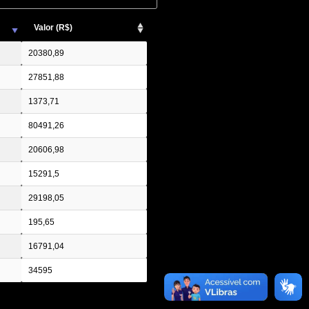
Valor (R$)
20380,89
27851,88
1373,71
80491,26
20606,98
15291,5
29198,05
195,65
16791,04
34595