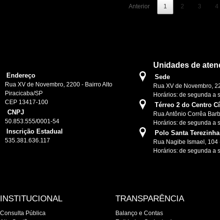
Anterior
1
2
3
4
Unidades de aten
Endereço
Sede
Rua XV de Novembro, 2200 - Bairro Alto
Rua XV de Novembro, 220
Piracicaba/SP
Horários: de segunda a 
CEP 13417-100
Térreo 2 do Centro C
CNPJ
Rua Antônio Corrêa Barb
50.853.555/0001-54
Horários: de segunda a 
Inscrição Estadual
Polo Santa Terezinha
535.381.636.117
Rua Nagibe Ismael, 104 
Horários: de segunda a 
INSTITUCIONAL
TRANSPARÊNCIA
Consulta Pública
Balanço e Contas