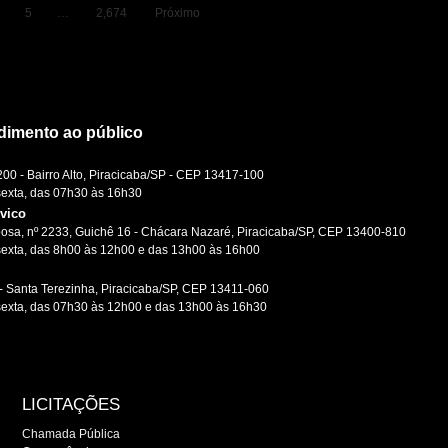
5
…
2,674
Próximo
dimento ao público
0 - Bairro Alto, Piracicaba/SP - CEP 13417-100
sexta, das 07h30 às 16h30
ívico
osa, nº 2233, Guichê 16 - Chácara Nazaré, Piracicaba/SP, CEP 13400-810
sexta, das 8h00 às 12h00 e das 13h00 às 16h00
- Santa Terezinha, Piracicaba/SP, CEP 13411-060
sexta, das 07h30 às 12h00 e das 13h00 às 16h30
LICITAÇÕES
Chamada Pública