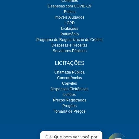
Contratos
Despesas com COVID-19
Editais
Imóveis Alugados
LGPD
Licitações
Patrimônio
Programa de Regularização de Crédito
Despesas e Receitas
Servidores Públicos
LICITAÇÕES
Chamada Pública
Concorrências
Convites
Dispensas Eletrônicas
Leilões
Preços Registrados
Pregões
Tomada de Preços
O SEMAE é regulado pela ARES-PCJ
Olá! Que bom ver você por