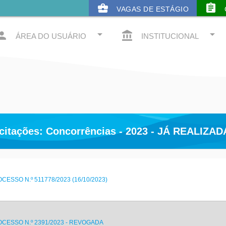
business_center
assignment
VAGAS DE ESTÁGIO
arrow_drop_down
arrow_drop_down
rson
account_balance
ÁREA DO USUÁRIO
INSTITUCIONAL
citações: Concorrências - 2023 - JÁ REALIZA
ESSO N.º 511778/2023 (16/10/2023)
OCESSO N.º 2391/2023 - REVOGADA