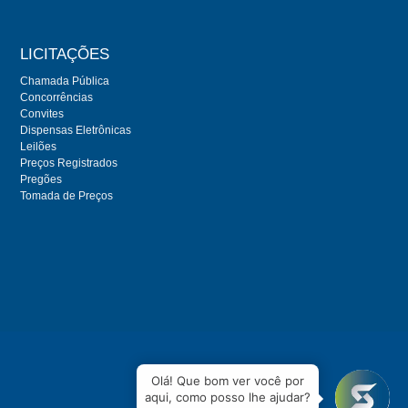
LICITAÇÕES
Chamada Pública
Concorrências
Convites
Dispensas Eletrônicas
Leilões
Preços Registrados
Pregões
Tomada de Preços
Olá! Que bom ver você por
aqui, como posso lhe ajudar?