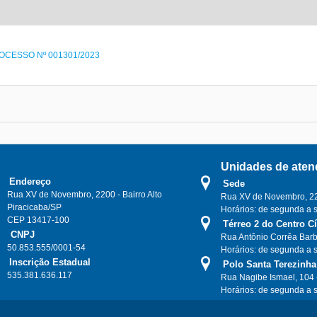
OCESSO Nº 001301/2023
Unidades de aten
Endereço
Sede
Rua XV de Novembro, 2200 - Bairro Alto
Rua XV de Novembro, 220
Piracicaba/SP
Horários: de segunda a 
CEP 13417-100
Térreo 2 do Centro C
CNPJ
Rua Antônio Corrêa Barb
50.853.555/0001-54
Horários: de segunda a 
Inscrição Estadual
Polo Santa Terezinha
535.381.636.117
Rua Nagibe Ismael, 104 
Horários: de segunda a 