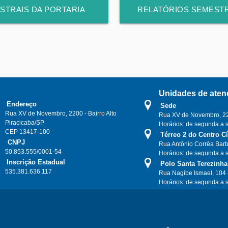
STRAIS DA PORTARIA
RELATÓRIOS SEMESTR
021 (610)
E 396 
Unidades de aten
Endereço
Sede
Rua XV de Novembro, 2200 - Bairro Alto
Rua XV de Novembro, 220
Piracicaba/SP
Horários: de segunda a 
CEP 13417-100
Térreo 2 do Centro C
CNPJ
Rua Antônio Corrêa Barb
50.853.555/0001-54
Horários: de segunda a 
Inscrição Estadual
Polo Santa Terezinha
535.381.636.117
Rua Nagibe Ismael, 104 
Horários: de segunda a 