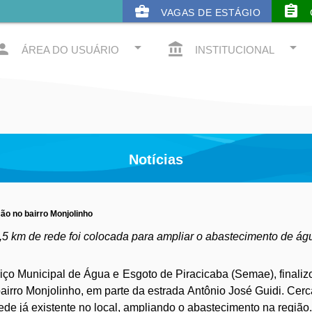
business_center
assignment
VAGAS DE ESTÁGIO
arrow_drop_down
arrow_drop_down
rson
account_balance
ÁREA DO USUÁRIO
INSTITUCIONAL
Notícias
ção no bairro Monjolinho
,5 km de rede foi colocada para ampliar o abastecimento de águ
viço Municipal de Água e Esgoto de Piracicaba (Semae), finalizo
bairro Monjolinho, em parte da estrada Antônio José Guidi. Cerca
ede já existente no local, ampliando o abastecimento na região