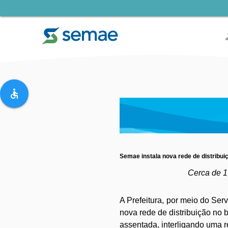
pe
accessible
Semae instala nova rede de distribui
Cerca de 1
A Prefeitura, por meio do Ser
nova rede de distribuição no 
assentada, interligando uma r