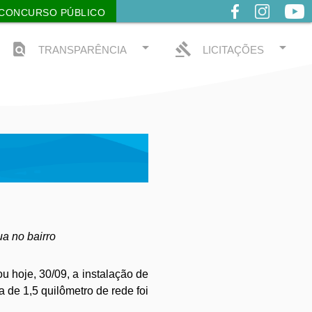
CONCURSO PÚBLICO
arrow_drop_down
arrow_drop_down
find_in_page
gavel
TRANSPARÊNCIA
LICITAÇÕES
a no bairro
u hoje, 30/09, a instalação de
 de 1,5 quilômetro de rede foi
.