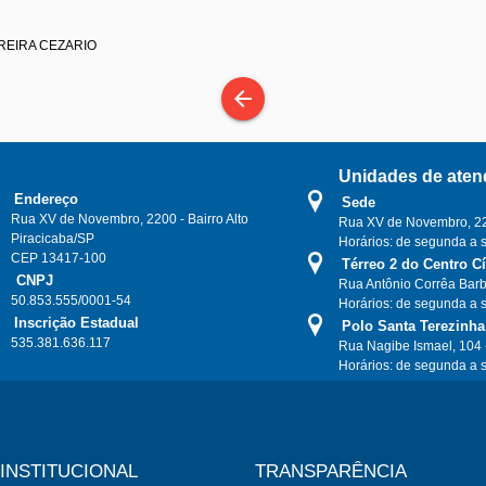
EREIRA CEZARIO
arrow_back
Unidades de aten
Endereço
Sede
Rua XV de Novembro, 2200 - Bairro Alto
Rua XV de Novembro, 220
Piracicaba/SP
Horários: de segunda a 
CEP 13417-100
Térreo 2 do Centro C
CNPJ
Rua Antônio Corrêa Barb
50.853.555/0001-54
Horários: de segunda a 
Inscrição Estadual
Polo Santa Terezinha
535.381.636.117
Rua Nagibe Ismael, 104 
Horários: de segunda a 
INSTITUCIONAL
TRANSPARÊNCIA