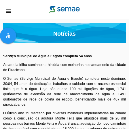
menu
Notícias
accessible
Serviço Municipal de Água e Esgoto completa 54 anos
Autarquia trilha caminho na história com melhorias no saneamento da cidade
de Piracicaba
O Semae (Serviço Municipal de Água e Esgoto) completa neste domingo,
30/04, 54 anos de dedicação, trabalhos e cuidado com o recurso essencial
finito que é a água. Hoje são quase 190 mil ligações de água, 1.741
quilômetros de extensão da rede de abastecimento de água e 1.491
quilômetros de rede de coleta de esgoto, beneficiando mais de 407 mil
piracicabanos.
O último ano foi marcado por diversas melhorias implementadas na cidade
como a conclusão da adutora Monte Feliz que abastece mais de 20 mil
pessoas nos bairros Monte Feliz e Água Branca; aquisição do novo caminhão
de água potável com capacidade de 18.000 litros e a reforma de outros dois