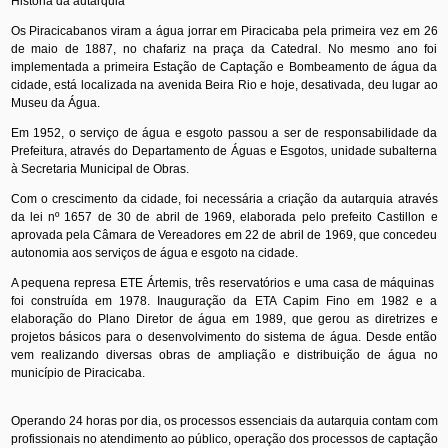
História da autarquia
Os Piracicabanos viram a água jorrar em Piracicaba pela primeira vez em 26
de maio de 1887, no chafariz na praça da Catedral. No mesmo ano foi
implementada a primeira Estação de Captação e Bombeamento de água da
cidade, está localizada na avenida Beira Rio e hoje, desativada, deu lugar ao
Museu da Água.
Em 1952, o serviço de água e esgoto passou a ser de responsabilidade da
Prefeitura, através do Departamento de Águas e Esgotos, unidade subalterna
à Secretaria Municipal de Obras.
Com o crescimento da cidade, foi necessária a criação da autarquia através
da lei nº 1657 de 30 de abril de 1969, elaborada pelo prefeito Castillon e
aprovada pela Câmara de Vereadores em 22 de abril de 1969, que concedeu
autonomia aos serviços de água e esgoto na cidade.
A pequena represa ETE Ártemis, três reservatórios e uma casa de máquinas
foi construída em 1978. Inauguração da ETA Capim Fino em 1982 e a
elaboração do Plano Diretor de água em 1989, que gerou as diretrizes e
projetos básicos para o desenvolvimento do sistema de água. Desde então
vem realizando diversas obras de ampliação e distribuição de água no
município de Piracicaba.
Operando
24 horas por dia, os processos essenciais da autarquia contam com
profissionais
no atendimento ao público, operação dos processos de captação