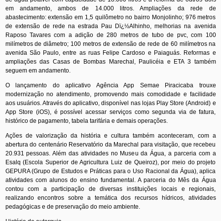
em andamento, ambos de 14.000 litros. Ampliações da rede de
abastecimento: extensão em 1,5 quilômetro no bairro Monjolinho; 976 metros
de extensão de rede na estrada Pau Dï¿½Alhinho, melhorias na avenida
Raposo Tavares com a adição de 280 metros de tubo de pvc, com 100
milímetros de diâmetro; 100 metros de extensão de rede de 60 milímetros na
avenida São Paulo, entre as ruas Felipe Cardoso e Paiaguás. Reformas e
ampliações das Casas de Bombas Marechal, Paulicéia e ETA 3 também
seguem em andamento.
O lançamento do aplicativo Agência App Semae Piracicaba trouxe
modernização no atendimento, promovendo mais comodidade e facilidade
aos usuários. Através do aplicativo, disponível nas lojas Play Store (Android) e
App Store (iOS), é possível acessar serviços como segunda via de fatura,
histórico de pagamento, tabela tarifária e demais operações.
Ações de valorização da história e cultura também aconteceram, com a
abertura do centenário Reservatório da Marechal para visitação, que recebeu
20.931 pessoas. Além das atividades no Museu da Água, a parceria com a
Esalq (Escola Superior de Agricultura Luiz de Queiroz), por meio do projeto
GEPURA (Grupo de Estudos e Práticas para o Uso Racional da Água), aplica
atividades com alunos do ensino fundamental. A parceria do Mês da Água
contou com a participação de diversas instituições locais e regionais,
realizando encontros sobre a temática dos recursos hídricos, atividades
pedagógicas e de preservação do meio ambiente.