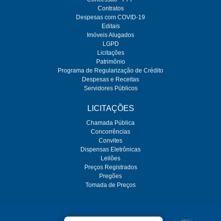
Contratos
Despesas com COVID-19
Editais
Imóveis Alugados
LGPD
Licitações
Patrimônio
Programa de Regularização de Crédito
Despesas e Receitas
Servidores Públicos
LICITAÇÕES
Chamada Pública
Concorrências
Convites
Dispensas Eletrônicas
Leilões
Preços Registrados
Pregões
Tomada de Preços
O SEMAE é regulado pela ARES-PCJ