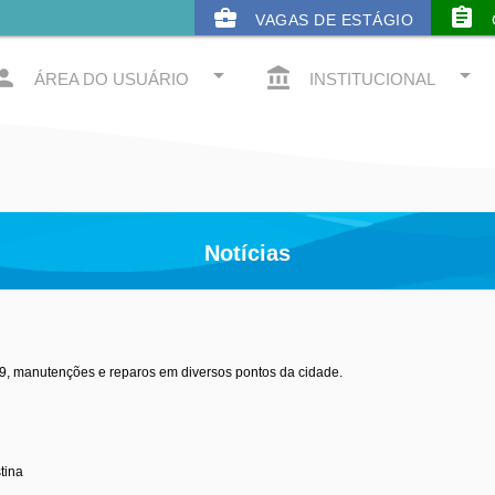
business_center
assignment
VAGAS DE ESTÁGIO
arrow_drop_down
arrow_drop_down
rson
account_balance
ÁREA DO USUÁRIO
INSTITUCIONAL
Notícias
3
09, manutenções e reparos em diversos pontos da cidade.
tina