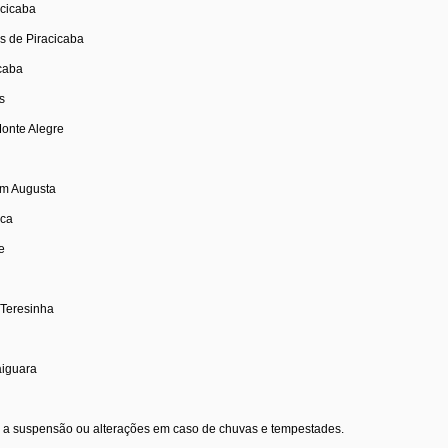
acicaba
as de Piracicaba
icaba
s
onte Alegre
dim Augusta
nca
e
 Teresinha
aiguara
a a suspensão ou alterações em caso de chuvas e tempestades.