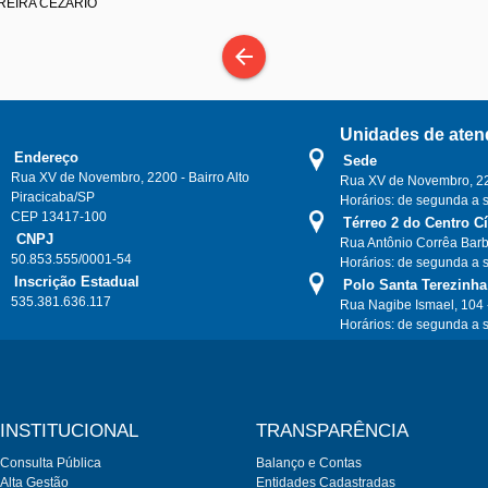
EREIRA CEZARIO
arrow_back
Unidades de aten
Endereço
Sede
Rua XV de Novembro, 2200 - Bairro Alto
Rua XV de Novembro, 220
Piracicaba/SP
Horários: de segunda a 
CEP 13417-100
Térreo 2 do Centro C
CNPJ
Rua Antônio Corrêa Barb
50.853.555/0001-54
Horários: de segunda a 
Inscrição Estadual
Polo Santa Terezinha
535.381.636.117
Rua Nagibe Ismael, 104 
Horários: de segunda a 
INSTITUCIONAL
TRANSPARÊNCIA
Consulta Pública
Balanço e Contas
Alta Gestão
Entidades Cadastradas