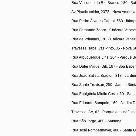
Rua Visconde de Rio Branco, 180 - Bair
Av Piracicamirim, 2372 - Nova América
Rua Pedro Álvares Cabral, 563 - Ibira
Rua Fernando Zocca - Chácara Venez
Rua da Prímulas, 191 - Chácara Vene
Travessa Isabel Vaz Pinto, 85 - Nova S
Rua Albuquerque Lins, 264 - Parque Be
Rua Daler Miguel Dib, 187 - Boa Espe
Rua João Batista Bragion, 313 - Jardi
Rua Santo Trevisan, 250 - Jardim Sôni
Rua Ephigênia Miotto Cesta, 60 - Sant
Rua Eduardo Sampaio, 169 - Jardim T
Travessa IAA, 62 - Parque das Indústri
Rua São Jorge, 480 - Santana
Rua José Pompermayer, 400 - Santa O