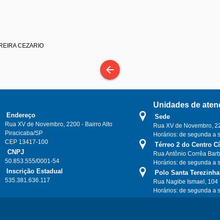
EREIRA CEZARIO
arrow_back
Unidades de aten
Endereço
Sede
Rua XV de Novembro, 2200 - Bairro Alto
Rua XV de Novembro, 220
Piracicaba/SP
Horários: de segunda a 
CEP 13417-100
Térreo 2 do Centro C
CNPJ
Rua Antônio Corrêa Barb
50.853.555/0001-54
Horários: de segunda a 
Inscrição Estadual
Polo Santa Terezinha
535.381.636.117
Rua Nagibe Ismael, 104 
Horários: de segunda a 