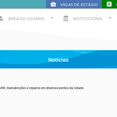
business_center
assignment
VAGAS DE ESTÁGIO
arrow_drop_down
arrow_drop_down
rson
account_balance
ÁREA DO USUÁRIO
INSTITUCIONAL
Notícias
3
5/09, manutenções e reparos em diversos pontos da cidade.