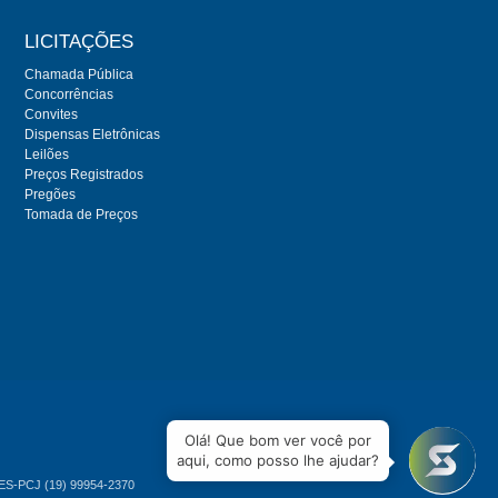
LICITAÇÕES
Chamada Pública
Concorrências
Convites
Dispensas Eletrônicas
Leilões
Preços Registrados
Pregões
Tomada de Preços
Olá! Que bom ver você por
aqui, como posso lhe ajudar?
RES-PCJ (19) 99954-2370