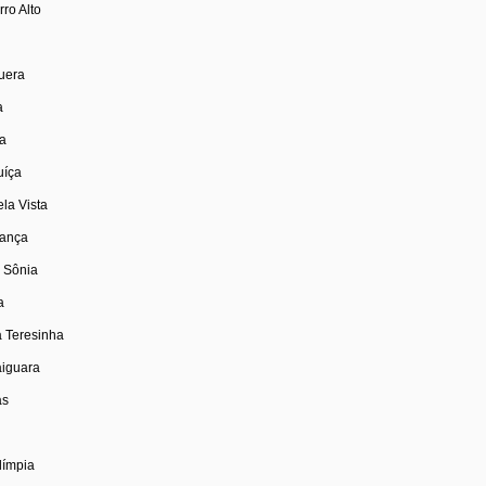
ro Alto
puera
a
za
uíça
la Vista
rança
m Sônia
a
a Teresinha
aiguara
as
límpia