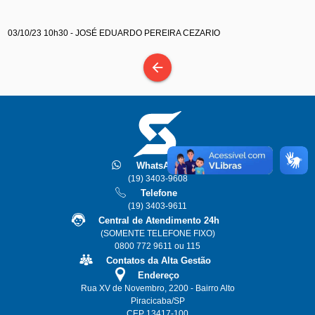
03/10/23 10h30 - JOSÉ EDUARDO PEREIRA CEZARIO
arrow_back
WhatsApp
(19) 3403-9608
Telefone
(19) 3403-9611
Central de Atendimento 24h
(SOMENTE TELEFONE FIXO)
0800 772 9611 ou 115
Contatos da Alta Gestão
Endereço
Rua XV de Novembro, 2200 - Bairro Alto
Piracicaba/SP
CEP 13417-100