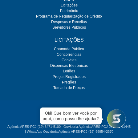
Licitações
Patrimônio
Programa de Regularização de Crédito
Despesas e Receitas
Servidores Públicos
LICITAÇÕES
Chamada Pública
Concorrências
Convites
Dispensas Eletrônicas
Leilões
Preços Registrados
Pregões
Tomada de Preços
O SEMAE é regulado pela ARES-PCJ
Olá! Que bom ver você por
aqui, como posso lhe ajudar?
Agência ARES-PCJ (19) 3471-5100 | Ouvidoria Agência ARES-PCJ 0800 77 11445
| WhatsApp Ouvidoria Agência ARES-PCJ (19) 99954-2370