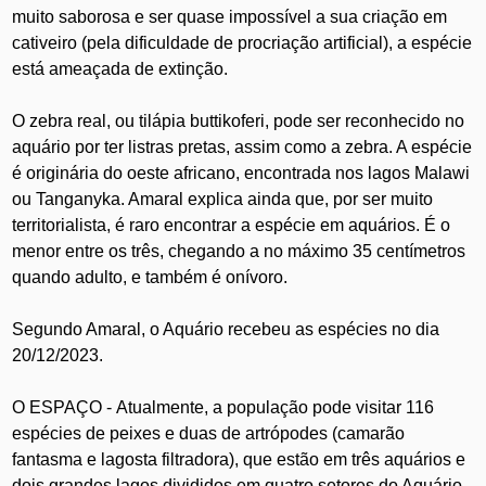
muito saborosa e ser quase impossível a sua criação em
cativeiro (pela dificuldade de procriação artificial), a espécie
está ameaçada de extinção.
O zebra real, ou tilápia buttikoferi, pode ser reconhecido no
aquário por ter listras pretas, assim como a zebra. A espécie
é originária do oeste africano, encontrada nos lagos Malawi
ou Tanganyka. Amaral explica ainda que, por ser muito
territorialista, é raro encontrar a espécie em aquários. É o
menor entre os três, chegando a no máximo 35 centímetros
quando adulto, e também é onívoro.
Segundo Amaral, o Aquário recebeu as espécies no dia
20/12/2023.
O ESPAÇO -
Atualmente, a população pode visitar 116
espécies de peixes e duas de artrópodes (camarão
fantasma e lagosta filtradora), que estão em três aquários e
dois grandes lagos divididos em quatro setores do Aquário