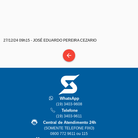
27/12/24 09h15 - JOSÉ EDUARDO PEREIRA CEZARIO
arrow_back
WhatsApp
(19) 3403-9608
Telefone
(19) 3403-9611
Central de Atendimento 24h
(SOMENTE TELEFONE FIXO)
0800 772 9611 ou 115