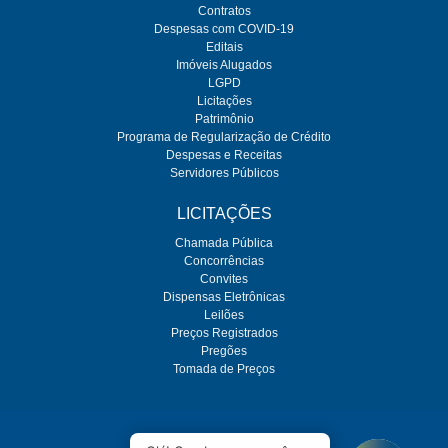
Contratos
Despesas com COVID-19
Editais
Imóveis Alugados
LGPD
Licitações
Patrimônio
Programa de Regularização de Crédito
Despesas e Receitas
Servidores Públicos
LICITAÇÕES
Chamada Pública
Concorrências
Convites
Dispensas Eletrônicas
Leilões
Preços Registrados
Pregões
Tomada de Preços
O SEMAE é regulado pela ARES-PCJ