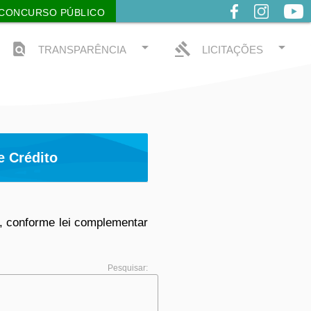
CONCURSO PÚBLICO
arrow_drop_down
arrow_drop_down
find_in_page
gavel
TRANSPARÊNCIA
LICITAÇÕES
e Crédito
, conforme lei complementar
Pesquisar: