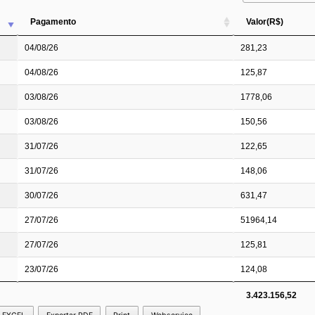
Pagamento
Valor(R$)
04/08/26
281,23
04/08/26
125,87
03/08/26
1778,06
03/08/26
150,56
31/07/26
122,65
31/07/26
148,06
30/07/26
631,47
27/07/26
51964,14
27/07/26
125,81
23/07/26
124,08
3.423.156,52