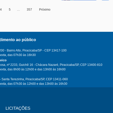
4
5
…
357
Próximo
dimento ao público
0 - Bairro Alto, Piracicaba/SP - CEP 13417-100
sexta, das 07h30 às 16h30
ívico
osa, nº 2233, Guichê 16 - Chácara Nazaré, Piracicaba/SP, CEP 13400-810
sexta, das 8h00 às 12h00 e das 13h00 às 16h00
- Santa Terezinha, Piracicaba/SP, CEP 13411-060
sexta, das 07h30 às 12h00 e das 13h00 às 16h30
LICITAÇÕES