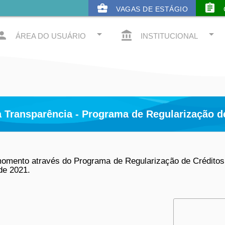
business_center
assignment
VAGAS DE ESTÁGIO
arrow_drop_down
arrow_drop_down
rson
account_balance
ÁREA DO USUÁRIO
INSTITUCIONAL
a Transparência - Programa de Regularização d
momento através do Programa de Regularização de Créditos
de 2021.