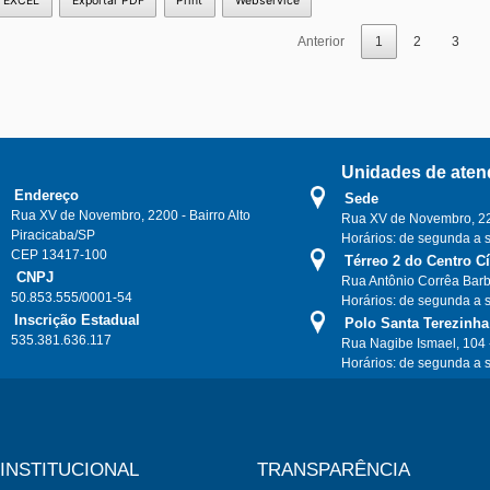
r EXCEL
Exportar PDF
Print
Webservice
Anterior
1
2
3
Unidades de aten
Endereço
Sede
Rua XV de Novembro, 2200 - Bairro Alto
Rua XV de Novembro, 220
Piracicaba/SP
Horários: de segunda a 
CEP 13417-100
Térreo 2 do Centro C
CNPJ
Rua Antônio Corrêa Barb
50.853.555/0001-54
Horários: de segunda a 
Inscrição Estadual
Polo Santa Terezinha
535.381.636.117
Rua Nagibe Ismael, 104 
Horários: de segunda a 
INSTITUCIONAL
TRANSPARÊNCIA