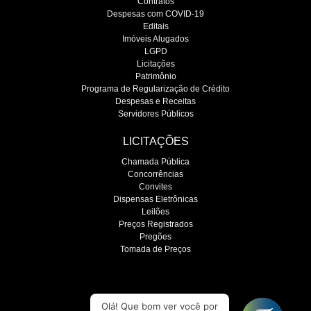
Contratos
Despesas com COVID-19
Editais
Imóveis Alugados
LGPD
Licitações
Patrimônio
Programa de Regularização de Crédito
Despesas e Receitas
Servidores Públicos
LICITAÇÕES
Chamada Pública
Concorrências
Convites
Dispensas Eletrônicas
Leilões
Preços Registrados
Pregões
Tomada de Preços
O SEMAE é regulado pela ARES-PCJ
Olá! Que bom ver você por