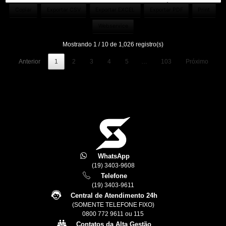
Copiar
Exportar CSV
Exportar EXCEL
Exportar PDF
Print
Webservice
Mostrando 1 / 10 de 1,026 registro(s)
Anterior
1
2
3
4
5
…
103
Próximo
WhatsApp
(19) 3403-9608
Telefone
(19) 3403-9611
Central de Atendimento 24h
(SOMENTE TELEFONE FIXO)
0800 772 9611 ou 115
Contatos da Alta Gestão