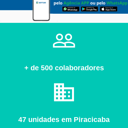
people_outline
+ de 500 colaboradores
business
47 unidades em Piracicaba