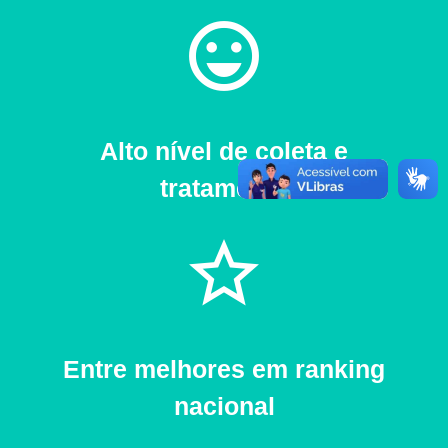
sentiment_very_satisfied
Alto nível de coleta e
tratamento
star_border
Entre melhores em ranking
nacional