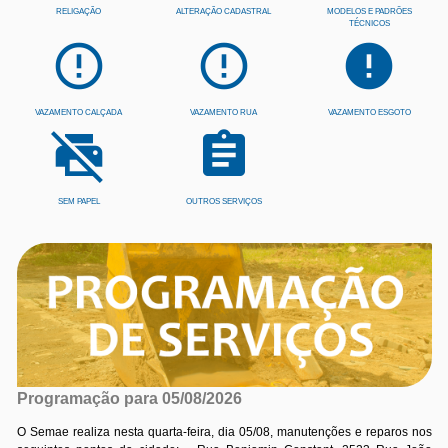
RELIGAÇÃO
ALTERAÇÃO CADASTRAL
MODELOS E PADRÕES
TÉCNICOS
error_outline
error_outline
error
VAZAMENTO CALÇADA
VAZAMENTO RUA
VAZAMENTO ESGOTO
print_disabled
assignment
SEM PAPEL
OUTROS SERVIÇOS
Programação para 05/08/2026
O Semae realiza nesta quarta-feira, dia 05/08, manutenções e reparos nos