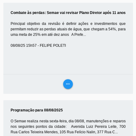
MAIS
Combate às perdas: Semae vai revisar Plano Diretor após 11 anos
Principal objetivo da revisão é definir ações e investimentos que
permitam reduzir as perdas atuais de água, que chegam a 54%, para
uma meta de 25% em até dez anos A Prefe...
08/08/25 15h57 - FELIPE POLETI
more_horiz
VEJA
MAIS
Programação para 08/08/2025
O Semae realiza nesta sexta-feira, dia 08/08, manutenções e reparos
nos seguintes pontos da cidade: Avenida Luiz Pereira Leite, 700
Rua Carlos Teixeira Mendes, 105 Rua Felício Nalin, 377 Rua C...