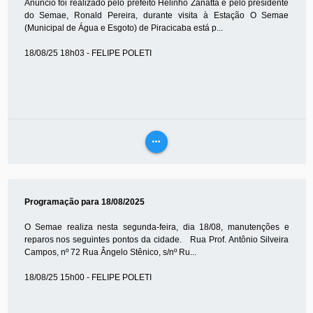
Anúncio foi realizado pelo prefeito Helinho Zanatta e pelo presidente
do Semae, Ronald Pereira, durante visita à Estação O Semae
(Municipal de Água e Esgoto) de Piracicaba está p...
18/08/25 18h03 - FELIPE POLETI
more_horiz
VEJA
MAIS
Programação para 18/08/2025
O Semae realiza nesta segunda-feira, dia 18/08, manutenções e
reparos nos seguintes pontos da cidade. Rua Prof. Antônio Silveira
Campos, nº 72 Rua Ângelo Stênico, s/nº Ru...
18/08/25 15h00 - FELIPE POLETI