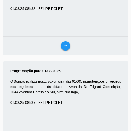
01/08/25 08h38 - FELIPE POLETI
more_horiz
VEJA
MAIS
Programação para 01/08/2025
O Semae realiza nesta sexta-feira, dia 01/08, manutenções e reparos
nos seguintes pontos da cidade. Avenida Dr. Edgard Conceição,
1044 Avenida Coreia do Sul, s/nº Rua Ingá, ...
01/08/25 08h37 - FELIPE POLETI