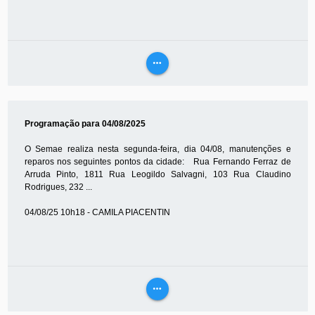
more_horiz
VEJA
MAIS
Programação para 04/08/2025
O Semae realiza nesta segunda-feira, dia 04/08, manutenções e
reparos nos seguintes pontos da cidade: Rua Fernando Ferraz de
Arruda Pinto, 1811 Rua Leogildo Salvagni, 103 Rua Claudino
Rodrigues, 232 ...
04/08/25 10h18 - CAMILA PIACENTIN
more_horiz
VEJA