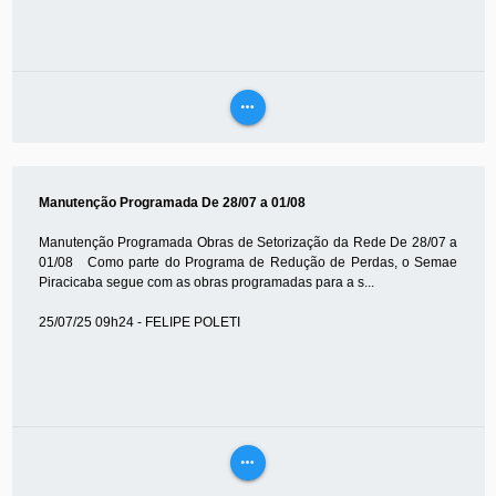
more_horiz
VEJA
MAIS
Manutenção Programada De 28/07 a 01/08
Manutenção Programada Obras de Setorização da Rede De 28/07 a
01/08 Como parte do Programa de Redução de Perdas, o Semae
Piracicaba segue com as obras programadas para a s...
25/07/25 09h24 - FELIPE POLETI
more_horiz