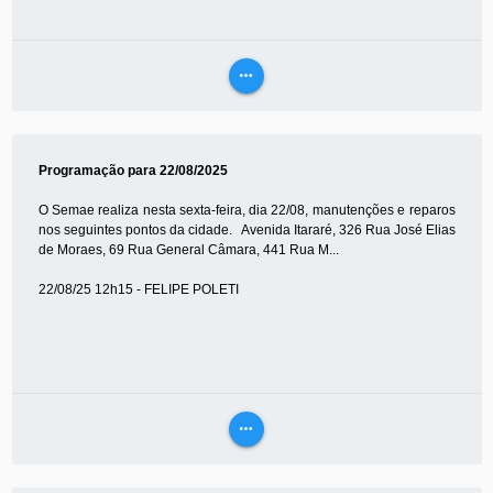
more_horiz
VEJA
MAIS
Programação para 22/08/2025
O Semae realiza nesta sexta-feira, dia 22/08, manutenções e reparos
nos seguintes pontos da cidade. Avenida Itararé, 326 Rua José Elias
de Moraes, 69 Rua General Câmara, 441 Rua M...
22/08/25 12h15 - FELIPE POLETI
more_horiz
VEJA