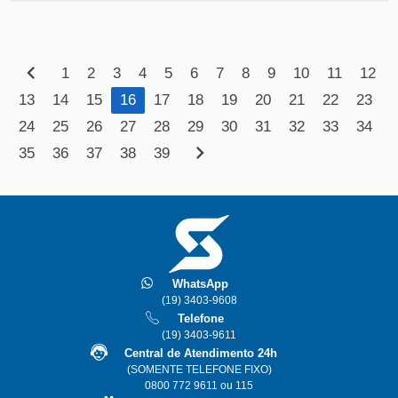
VEJA
MAIS
chevron_left
1
2
3
4
5
6
7
8
9
10
11
12
13
14
15
16
17
18
19
20
21
22
23
24
25
26
27
28
29
30
31
32
33
34
chevron_right
35
36
37
38
39
WhatsApp
(19) 3403-9608
Telefone
(19) 3403-9611
Central de Atendimento 24h
(SOMENTE TELEFONE FIXO)
0800 772 9611 ou 115