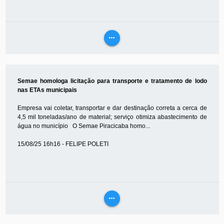
more_horiz
VEJA
MAIS
Semae homologa licitação para transporte e tratamento de lodo
nas ETAs municipais
Empresa vai coletar, transportar e dar destinação correta a cerca de
4,5 mil toneladas/ano de material; serviço otimiza abastecimento de
água no município O Semae Piracicaba homo...
15/08/25 16h16 - FELIPE POLETI
more_horiz
VEJA