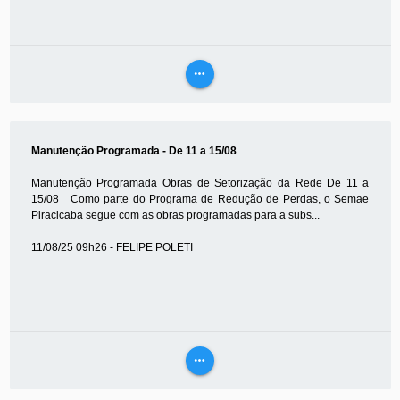
more_horiz
VEJA
MAIS
Manutenção Programada - De 11 a 15/08
Manutenção Programada Obras de Setorização da Rede De 11 a
15/08 Como parte do Programa de Redução de Perdas, o Semae
Piracicaba segue com as obras programadas para a subs...
11/08/25 09h26 - FELIPE POLETI
more_horiz
VEJA