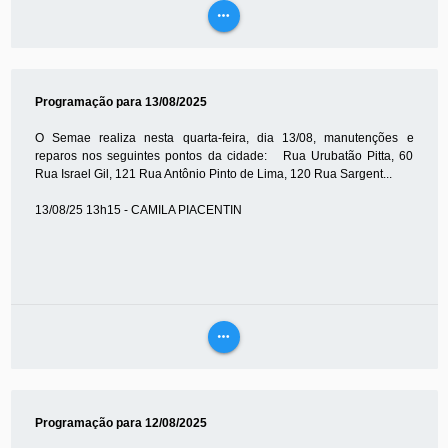
more_horiz
VEJA
MAIS
Programação para 13/08/2025
O Semae realiza nesta quarta-feira, dia 13/08, manutenções e
reparos nos seguintes pontos da cidade: Rua Urubatão Pitta, 60
Rua Israel Gil, 121 Rua Antônio Pinto de Lima, 120 Rua Sargent...
13/08/25 13h15 - CAMILA PIACENTIN
more_horiz
VEJA
MAIS
Programação para 12/08/2025