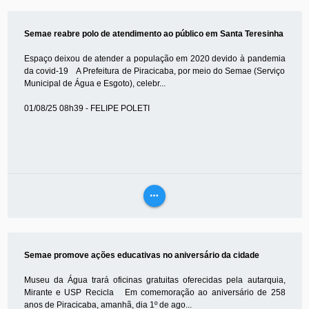
MAIS
Semae reabre polo de atendimento ao público em Santa Teresinha
Espaço deixou de atender a população em 2020 devido à pandemia
da covid-19 A Prefeitura de Piracicaba, por meio do Semae (Serviço
Municipal de Água e Esgoto), celebr...
01/08/25 08h39 - FELIPE POLETI
more_horiz
VEJA
MAIS
Semae promove ações educativas no aniversário da cidade
Museu da Água trará oficinas gratuitas oferecidas pela autarquia,
Mirante e USP Recicla Em comemoração ao aniversário de 258
anos de Piracicaba, amanhã, dia 1º de ago...