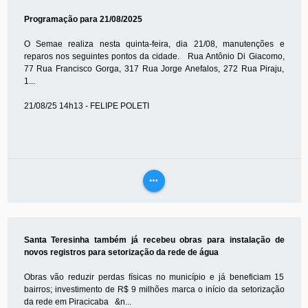
MAIS
Programação para 21/08/2025
O Semae realiza nesta quinta-feira, dia 21/08, manutenções e
reparos nos seguintes pontos da cidade. Rua Antônio Di Giacomo,
77 Rua Francisco Gorga, 317 Rua Jorge Anefalos, 272 Rua Piraju,
1...
21/08/25 14h13 - FELIPE POLETI
more_horiz
VEJA
MAIS
Santa Teresinha também já recebeu obras para instalação de
novos registros para setorização da rede de água
Obras vão reduzir perdas físicas no município e já beneficiam 15
bairros; investimento de R$ 9 milhões marca o início da setorização
da rede em Piracicaba &n...