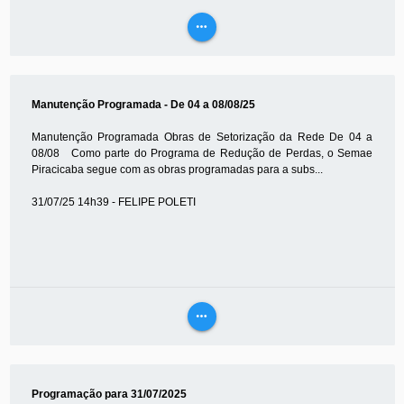
more_horiz
VEJA
MAIS
Manutenção Programada - De 04 a 08/08/25
Manutenção Programada Obras de Setorização da Rede De 04 a
08/08 Como parte do Programa de Redução de Perdas, o Semae
Piracicaba segue com as obras programadas para a subs...
31/07/25 14h39 - FELIPE POLETI
more_horiz
VEJA
MAIS
Programação para 31/07/2025