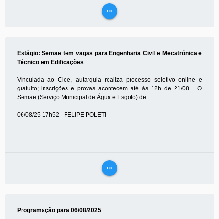
more_horiz
VEJA
MAIS
Estágio: Semae tem vagas para Engenharia Civil e Mecatrônica e
Técnico em Edificações
Vinculada ao Ciee, autarquia realiza processo seletivo online e
gratuito; inscrições e provas acontecem até às 12h de 21/08 O
Semae (Serviço Municipal de Água e Esgoto) de...
06/08/25 17h52 - FELIPE POLETI
more_horiz
VEJA
MAIS
Programação para 06/08/2025