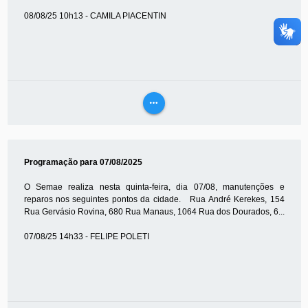
08/08/25 10h13 - CAMILA PIACENTIN
more_horiz
VEJA
MAIS
Programação para 07/08/2025
O Semae realiza nesta quinta-feira, dia 07/08, manutenções e
reparos nos seguintes pontos da cidade. Rua André Kerekes, 154
Rua Gervásio Rovina, 680 Rua Manaus, 1064 Rua dos Dourados, 6...
07/08/25 14h33 - FELIPE POLETI