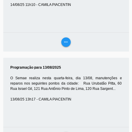
14/08/25 11h10 - CAMILA PIACENTIN
more_horiz
VEJA
MAIS
Programação para 13/08/2025
O Semae realiza nesta quarta-feira, dia 13/08, manutenções e
reparos nos seguintes pontos da cidade: Rua Urubatão Pitta, 60
Rua Israel Gil, 121 Rua Antônio Pinto de Lima, 120 Rua Sargent...
13/08/25 13h17 - CAMILA PIACENTIN