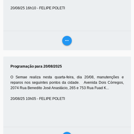
20/08/25 16h10 - FELIPE POLETI
more_horiz
VEJA
MAIS
Programação para 20/08/2025
O Semae realiza nesta quarta-feira, dia 20/08, manutenções e
reparos nos seguintes pontos da cidade. Avenida Dois Córregos,
2074 Rua Benedito José Anastácio, 265 e 753 Rua Fuad K...
20/08/25 10h05 - FELIPE POLETI