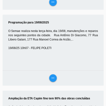
more_horiz
VEJA
MAIS
Programação para 19/08/2025
O Semae realiza nesta terça-feira, dia 19/08, manutenções e reparos
nos seguintes pontos da cidade. Rua Antônio Di Giacomo, 77 Rua
Libero Galani, 177 Rua Manoel Correa de Arzão,...
19/08/25 10h07 - FELIPE POLETI
more_horiz
VEJA
MAIS
Ampliação da ETA Capim fino tem 90% das obras concluídas