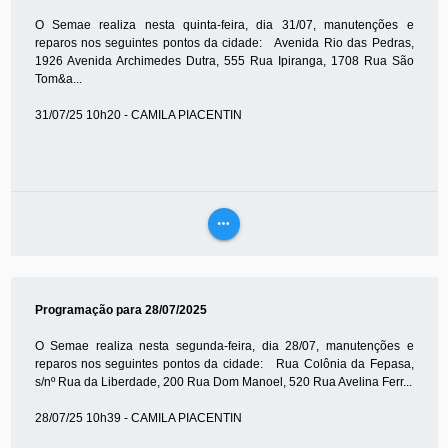
O Semae realiza nesta quinta-feira, dia 31/07, manutenções e
reparos nos seguintes pontos da cidade: Avenida Rio das Pedras,
1926 Avenida Archimedes Dutra, 555 Rua Ipiranga, 1708 Rua São
Tom&a...
31/07/25 10h20 - CAMILA PIACENTIN
more_horiz
VEJA
MAIS
Programação para 28/07/2025
O Semae realiza nesta segunda-feira, dia 28/07, manutenções e
reparos nos seguintes pontos da cidade: Rua Colônia da Fepasa,
s/nº Rua da Liberdade, 200 Rua Dom Manoel, 520 Rua Avelina Ferr...
28/07/25 10h39 - CAMILA PIACENTIN