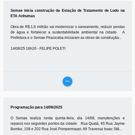
MAIS
Semae inicia construção da Estação de Tratamento de Lodo na
ETA Anhumas
Obra de R$ 1,6 milhão vai modernizar o saneamento, reduzir perdas
de água e fortalecer a sustentabilidade ambiental na cidade A
Prefeitura e o Semae Piracicaba iniciaram as obras de construç&a...
14/08/25 16h20 - FELIPE POLETI
more_horiz
VEJA
MAIS
Programação para 14/08/2025
O Semae realiza nesta quinta-feira, dia 14/08, manutenções e
reparos nos seguintes pontos da cidade: Rua Quatá, 65 Rua Jayme
Bombo, 158 e 202 Rua José Pompermayer, 89 Travessa Isaac St&...