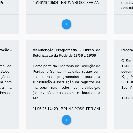
i...
15/06/26 10h04 - BRUNA ROSSI FERIANI
da ins
concluí
12/06/
more_horiz
VEJA
MAIS
zação -
Manutenção Programada - Obras de
Progra
Setorização da Rede de 15/06 a 19/06
O Sema
ras de
Como parte do Programa de Redução de
11/06
a 19/06
Perdas, o Semae Piracicaba segue com
segui
ução de
as obras programadas para a
Kijuji 
gue com
substituição e instalação de registros de
58 Rua
ara a
manobra nas redes de distribuição
106 A 
stros de
(setorização) nas datas e horários a
segui...
11/06/
11/06/26 14h29 - BRUNA ROSSI FERIANI
more_horiz
VEJA