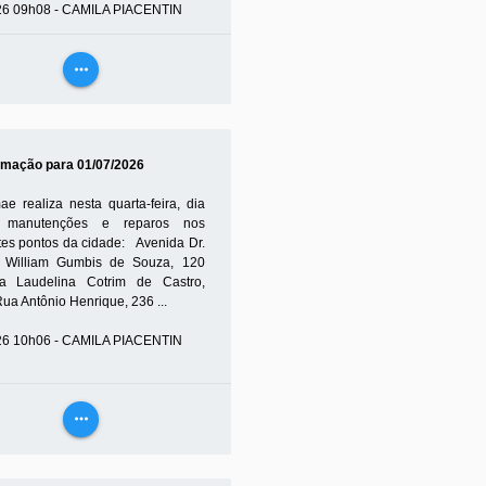
26 09h08 - CAMILA PIACENTIN
more_horiz
VEJA
MAIS
mação para 01/07/2026
e realiza nesta quarta-feira, dia
, manutenções e reparos nos
tes pontos da cidade: Avenida Dr.
 William Gumbis de Souza, 120
a Laudelina Cotrim de Castro,
a Antônio Henrique, 236 ...
26 10h06 - CAMILA PIACENTIN
more_horiz
VEJA