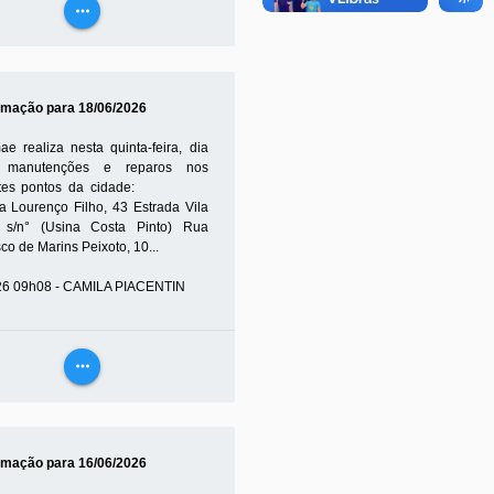
more_horiz
VEJA
MAIS
mação para 18/06/2026
e realiza nesta quinta-feira, dia
, manutenções e reparos nos
intes pontos da cidade:
a Lourenço Filho, 43 Estrada Vila
 s/n° (Usina Costa Pinto) Rua
co de Marins Peixoto, 10...
26 09h08 - CAMILA PIACENTIN
more_horiz
VEJA
MAIS
mação para 16/06/2026