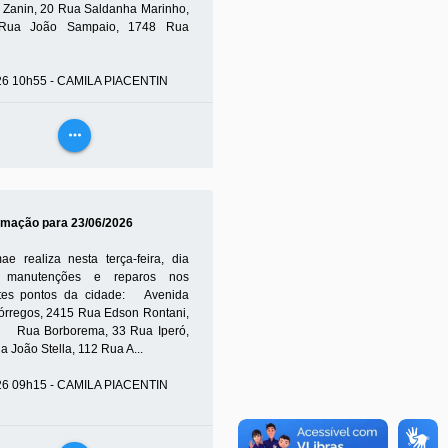
o Zanin, 20 Rua Saldanha Marinho,
Rua João Sampaio, 1748 Rua
26 10h55 - CAMILA PIACENTIN
more_horiz
VEJA
MAIS
mação para 23/06/2026
e realiza nesta terça-feira, dia
, manutenções e reparos nos
tes pontos da cidade: Avenida
órregos, 2415 Rua Edson Rontani,
a Borborema, 33 Rua Iperó,
 João Stella, 112 Rua A...
26 09h15 - CAMILA PIACENTIN