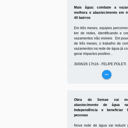
MAIS
Mais água: combate a vaza
melhora o abastecimento em m
40 bairros
Em três meses, equipes percorre
km de redes, identificando e cor
vazamentos não visíveis Em pou
de três meses, o trabalho de co
vazamentos na rede de água já c
gerar impactos positivo...
30/06/26 17h16 - FELIPE POLETI
more_horiz
VEJA
MAIS
Obra do Semae vai mel
abastecimento de água n
Independência e beneficiar 
pessoas
Nova rede de água vai reduzir 