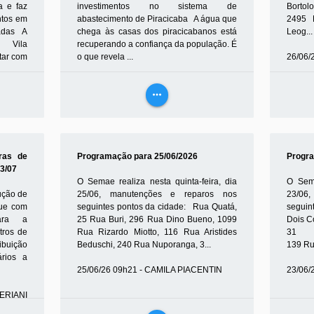
a e faz
investimentos no sistema de
Bortol
ntos em
abastecimento de Piracicaba A água que
2495 
adas A
chega às casas dos piracicabanos está
Leog...
 Vila
recuperando a confiança da população. É
tar com
o que revela ...
26/06/
26/06/26 15h41 - FELIPE POLETI
more_horiz
VEJA
MAIS
ras de
Programação para 25/06/2026
Progra
03/07
O Semae realiza nesta quinta-feira, dia
O Sema
ução de
25/06, manutenções e reparos nos
23/06
gue com
seguintes pontos da cidade: Rua Quatá,
seguin
ara a
25 Rua Buri, 296 Rua Dino Bueno, 1099
Dois C
stros de
Rua Rizardo Miotto, 116 Rua Aristides
31 Ru
buição
Beduschi, 240 Rua Nuporanga, 3...
139 Rua
ários a
25/06/26 09h21 - CAMILA PIACENTIN
23/06/
FERIANI