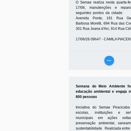
O Semae realiza nesta quarta-fei
17/06, manutenções e repar
seguintes pontos da ci
Avenida Ponte, 191 Rua Ger
Barbosa Moretti, 694 Rua das Co
301 Rua Joana d'Arc, 914 Rua Céli
17/06/26 09h47 - CAMILA PIACEN
more_horiz
VEJA
MAIS
Semana do Meio Ambiente for
educação ambiental e engaja 
800 pessoas
Iniciativa do Semae Piracicaba
escolas, instituições e serv
municipais em ações volt
preservação ambiental, sanea
sustentabilidade Realizada entre 