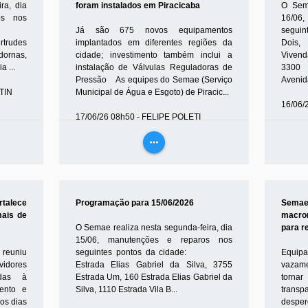
ra, dia
foram instalados em Piracicaba
O Sema
os nos
16/06
dade:
Já são 675 novos equipamentos
seguin
trudes
implantados em diferentes regiões da
Dois,
dornas,
cidade; investimento também inclui a
Vivend
a ...
instalação de Válvulas Reguladoras de
3300 
Pressão As equipes do Semae (Serviço
Avenida
TIN
Municipal de Água e Esgoto) de Piracic...
16/06/
17/06/26 08h50 - FELIPE POLETI
more_horiz
VEJA
MAIS
talece
Programação para 15/06/2026
Sema
mais de
macro
O Semae realiza nesta segunda-feira, dia
para r
15/06, manutenções e reparos nos
 reuniu
seguintes pontos da cidade:
Equip
idores
Estrada Elias Gabriel da Silva, 3755
vazame
adas à
Estrada Um, 160 Estrada Elias Gabriel da
torna
mento e
Silva, 1110 Estrada Vila B...
trans
os dias
desper