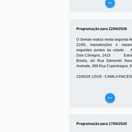
more_horiz
VEJA
MAIS
Programação para 22/06/2026
O Semae realiza nesta segunda-fei
22/06, manutenções e repar
seguintes pontos da cidade: 
Dois Córregos, 2415 Estrad
Brieda, s/n Rua Edmundo Nava
Andrade, 388 Rua Copenhague, 8.
22/06/26 12h28 - CAMILA PIACEN
more_horiz
VEJA
MAIS
Programação para 17/06/2026