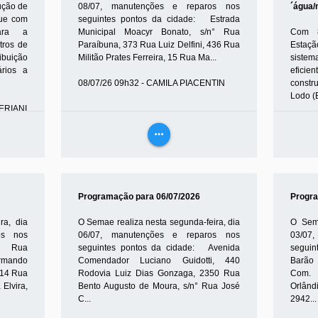
ução de
08/07, manutenções e reparos nos
´água/
gue com
seguintes pontos da cidade: Estrada
ara a
Municipal Moacyr Bonato, s/n° Rua
Com 8
stros de
Paraíbuna, 373 Rua Luiz Delfini, 436 Rua
Estaçã
buição
Militão Prates Ferreira, 15 Rua Ma...
sistem
ários a
eficie
08/07/26 09h32 - CAMILA PIACENTIN
constr
Lodo (E
FERIANI
07/07/
more_horiz
VEJA
MAIS
Programação para 06/07/2026
Progra
ra, dia
O Semae realiza nesta segunda-feira, dia
O Sema
os nos
06/07, manutenções e reparos nos
03/07
e: Rua
seguintes pontos da cidade: Avenida
seguin
rmando
Comendador Luciano Guidotti, 440
Barão
914 Rua
Rodovia Luiz Dias Gonzaga, 2350 Rua
Com. 
Elvira,
Bento Augusto de Moura, s/n° Rua José
Orlând
C...
2942...