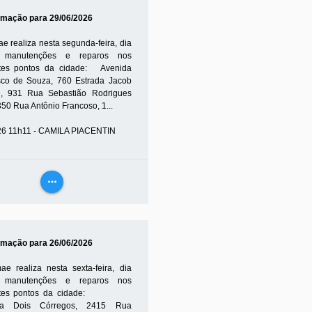
MAIS
mação para 29/06/2026
e realiza nesta segunda-feira, dia
, manutenções e reparos nos
tes pontos da cidade: Avenida
sco de Souza, 760 Estrada Jacob
, 931 Rua Sebastião Rodrigues
350 Rua Antônio Francoso, 1...
26 11h11 - CAMILA PIACENTIN
more_horiz
VEJA
MAIS
mação para 26/06/2026
e realiza nesta sexta-feira, dia
, manutenções e reparos nos
intes pontos da cidade:
da Dois Córregos, 2415 Rua