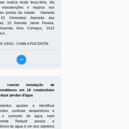
e realiza nesta terça-feira, dia
, manutenções e reparos nos
tes pontos da cidade: Alameda
 43 (Vivendas) Alameda das
as, 10 Avenida Jaime Pereira,
Avenida Dois Córregos, 2415
 A...
26 10h53 - CAMILA PIACENTIN
more_horiz
VEJA
MAIS
e conclui instalação de
medidores em 18 condomínios
eduzir perdas d’água
amentos ajudam a identificar
ntos, controlar desperdícios e
r o consumo de água mais
parente Reduzir perdas e
dícios de água é um dos objetivos