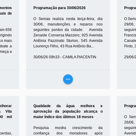
MAIS
mentos
Programação para 30/06/2026
Progra
ais de
O Semae realiza nesta terça-feira, dia
O Sema
30/06, manutenções e reparos nos
29/06
ram 656
seguintes pontos da cidade: Avenida
seguin
rigindo
Zenaide Conversa Mazzero, 925 Avenida
Franci
co mais
Antônia Pazzinato Sturion, 545 Avenida
Canale
mbate a
Lourenço Filho, 43 Rua Antônio Ba...
Pinto, 
omeça a
30/06/26 09h33 - CAMILA PIACENTIN
29/06/
more_horiz
VEJA
MAIS
horar
Qualidade da água melhora e
Progra
a Vila
aprovação da população alcança o
90 mil
maior índice dos últimos 18 meses
O Sema
26/06
Pesquisa mostra crescimento da
segu
perdas,
confiança dos moradores após
Aveni