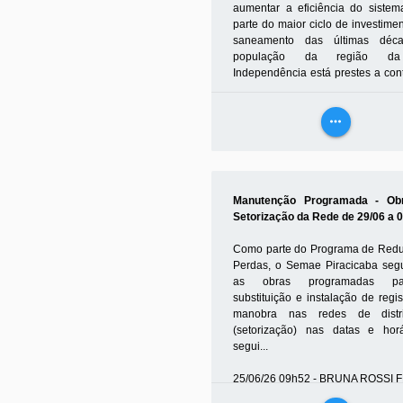
aumentar a eficiência do sistem
parte do maior ciclo de investime
saneamento das últimas déc
população da região da
Independência está prestes a con
...
more_horiz
26/06/26 17h27 - FELIPE POLETI
VEJA
MAIS
Manutenção Programada - Ob
Setorização da Rede de 29/06 a 
Como parte do Programa de Red
Perdas, o Semae Piracicaba se
as obras programadas p
substituição e instalação de regi
manobra nas redes de distri
(setorização) nas datas e hor
segui...
25/06/26 09h52 - BRUNA ROSSI 