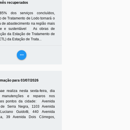
mês recuperados
5% dos serviços concluídos,
o de Tratamento de Lodo tornará o
a de abastecimento na região mais
nte e sustentável As obras de
ução da Estação de Tratamento de
TL) da Estação de Trata...
26 12h48 - FELIPE POLETI
more_horiz
VEJA
MAIS
mação para 03/07/2026
e realiza nesta sexta-feira, dia
, manutenções e reparos nos
tes pontos da cidade: Avenida
 de Serra Negra, 1103 Avenida
Luciano Guidotti, 440 Avenida
ia, 39 Avenida Dois Córregos,