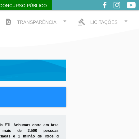
CONCURSO PÚBLICO
arrow_drop_down
arrow_drop_down
find_in_page
gavel
TRANSPARÊNCIA
LICITAÇÕES
close
da ETL Anhumas entra em fase
l: mais de 2.500 pessoas
ciadas e 1 milhão de litros d