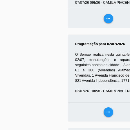
07/07/26 09h36 - CAMILA PIACEN
more_horiz
VEJA
MAIS
Programação para 02/07/2026
O Semae realiza nesta quinta-fei
02/07, manutenções e repar
seguintes pontos da cidade: Ala
61 e 300 (Vivendas) Alame
Vivendas, 1 Avenida Francisco de
821 Avenida Independência, 1771 A
02/07/26 10h58 - CAMILA PIACEN
more_horiz
VEJA