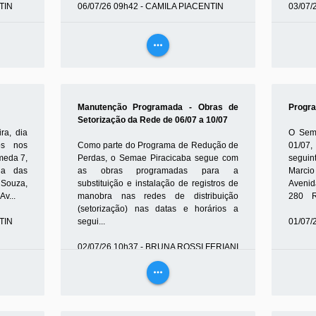
TIN
06/07/26 09h42 - CAMILA PIACENTIN
03/07/
more_horiz
VEJA
MAIS
Manutenção Programada - Obras de
Progra
Setorização da Rede de 06/07 a 10/07
ra, dia
O Sema
os nos
Como parte do Programa de Redução de
01/07
meda 7,
Perdas, o Semae Piracicaba segue com
seguin
da das
as obras programadas para a
Marcio
 Souza,
substituição e instalação de registros de
Avenid
v...
manobra nas redes de distribuição
280 Ru
(setorização) nas datas e horários a
TIN
segui...
01/07/
02/07/26 10h37 - BRUNA ROSSI FERIANI
more_horiz
VEJA