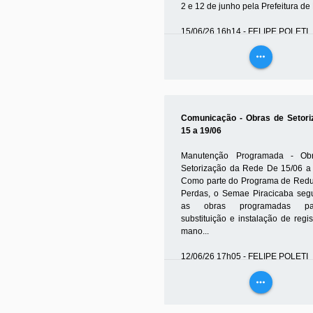
2 e 12 de junho pela Prefeitura de P
15/06/26 16h14 - FELIPE POLETI
more_horiz
VEJA
MAIS
Comunicação - Obras de Setori
15 a 19/06
Manutenção Programada - Ob
Setorização da Rede De 15/06 
Como parte do Programa de Red
Perdas, o Semae Piracicaba se
as obras programadas p
substituição e instalação de regi
mano...
12/06/26 17h05 - FELIPE POLETI
more_horiz
VEJA