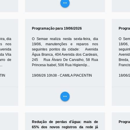
more_horiz
VEJA
MAIS
Programação para 19/06/2026
Progra
ra, dia
O Semae realiza nesta sexta-feira, dia
O Sema
os nos
19/06, manutenções e reparos nos
18/06
Avenida
seguintes pontos da cidade: Avenida
segu
a Vila
Água Branca, 404 Avenida dos Cardeais,
Avenid
rro de
245 Rua Álvaro De Carvalho, 58 Rua
Breda,
..
Princesa Isabel, 506 Rua Higienóp...
Francis
TIN
19/06/26 10h38 - CAMILA PIACENTIN
18/06/
more_horiz
VEJA
MAIS
Redução de perdas d'água: mais de
Progra
65% dos novos registros da rede já