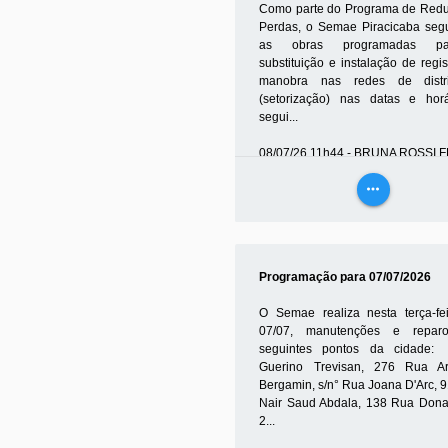
Como parte do Programa de Red
Perdas, o Semae Piracicaba se
as obras programadas p
substituição e instalação de regi
manobra nas redes de distri
(setorização) nas datas e hor
segui...
08/07/26 11h44 - BRUNA ROSSI 
more_horiz
VEJA
MAIS
Programação para 07/07/2026
O Semae realiza nesta terça-fei
07/07, manutenções e repar
seguintes pontos da cidad
Guerino Trevisan, 276 Rua A
Bergamin, s/n° Rua Joana D'Arc, 
Nair Saud Abdala, 138 Rua Dona 
2...