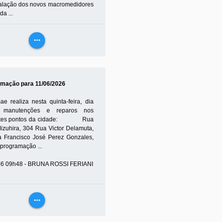
talação dos novos macromedidores
da ...
26 17h26 - FELIPE POLETI
more_horiz
VEJA
MAIS
mação para 11/06/2026
e realiza nesta quinta-feira, dia
, manutenções e reparos nos
ntes pontos da cidade: Rua
Mizuhira, 304 Rua Victor Delamuta,
 Francisco José Perez Gonzales,
programação ...
26 09h48 - BRUNA ROSSI FERIANI
more_horiz
VEJA