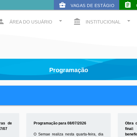
business_center
assignment
VAGAS DE ESTÁGIO
arrow_drop_down
arrow_drop_down
rson
account_balance
ÁREA DO USUÁRIO
INSTITUCIONAL
Programação
ras de
Programação para 08/07/2026
Obra 
17/07
fina
O Semae realiza nesta quarta-feira, dia
benefi