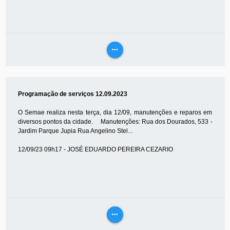
more_horiz
VEJA
MAIS
Programação de serviços 12.09.2023
O Semae realiza nesta terça, dia 12/09, manutenções e reparos em
diversos pontos da cidade. Manutenções: Rua dos Dourados, 533 -
Jardim Parque Jupia Rua Angelino Stel...
12/09/23 09h17 - JOSÉ EDUARDO PEREIRA CEZARIO
more_horiz