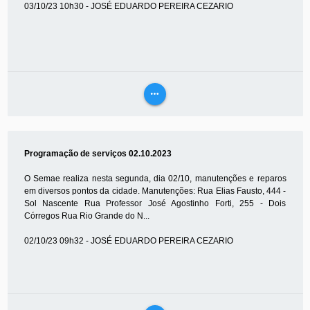
03/10/23 10h30 - JOSÉ EDUARDO PEREIRA CEZARIO
more_horiz
VEJA
MAIS
Programação de serviços 02.10.2023
O Semae realiza nesta segunda, dia 02/10, manutenções e reparos
em diversos pontos da cidade. Manutenções: Rua Elias Fausto, 444 -
Sol Nascente Rua Professor José Agostinho Forti, 255 - Dois
Córregos Rua Rio Grande do N...
02/10/23 09h32 - JOSÉ EDUARDO PEREIRA CEZARIO