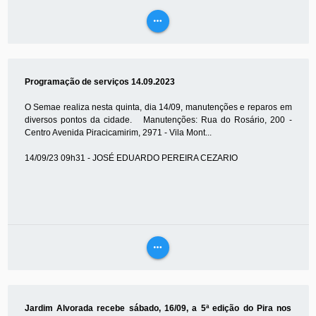
more_horiz
VEJA
MAIS
Programação de serviços 14.09.2023
O Semae realiza nesta quinta, dia 14/09, manutenções e reparos em
diversos pontos da cidade. Manutenções: Rua do Rosário, 200 -
Centro Avenida Piracicamirim, 2971 - Vila Mont...
14/09/23 09h31 - JOSÉ EDUARDO PEREIRA CEZARIO
more_horiz
VEJA
MAIS
Jardim Alvorada recebe sábado, 16/09, a 5ª edição do Pira nos