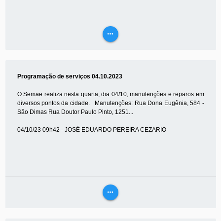
more_horiz
VEJA
MAIS
Programação de serviços 04.10.2023
O Semae realiza nesta quarta, dia 04/10, manutenções e reparos em
diversos pontos da cidade. Manutenções: Rua Dona Eugênia, 584 -
São Dimas Rua Doutor Paulo Pinto, 1251...
04/10/23 09h42 - JOSÉ EDUARDO PEREIRA CEZARIO
more_horiz
VEJA