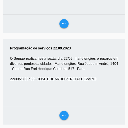
more_horiz
VEJA
MAIS
Programação de serviços 22.09.2023
O Semae realiza nesta sexta, dia 22/09, manutenções e reparos em
diversos pontos da cidade. Manutenções: Rua Joaquim André, 1404
- Centro Rua Frei Henrique Coimbra, 517 - Par...
22/09/23 08h38 - JOSÉ EDUARDO PEREIRA CEZARIO
more_horiz
VEJA