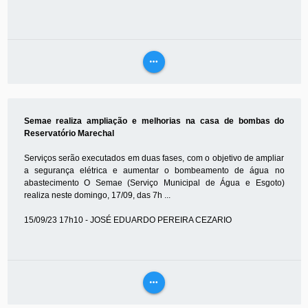
more_horiz
VEJA
MAIS
Semae realiza ampliação e melhorias na casa de bombas do
Reservatório Marechal
Serviços serão executados em duas fases, com o objetivo de ampliar
a segurança elétrica e aumentar o bombeamento de água no
abastecimento O Semae (Serviço Municipal de Água e Esgoto)
realiza neste domingo, 17/09, das 7h ...
15/09/23 17h10 - JOSÉ EDUARDO PEREIRA CEZARIO
more_horiz
VEJA