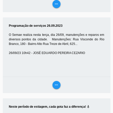
more_horiz
VEJA
MAIS
Programação de serviços 26.09.2023
O Semae realiza nesta terça, dia 26/09, manutenções e reparos em
diversos pontos da cidade. Manutenções: Rua Visconde do Rio
Branco, 180 - Bairro Alto Rua Treze de Abril, 625...
26/09/23 10h42 - JOSÉ EDUARDO PEREIRA CEZARIO
more_horiz
VEJA
MAIS
Neste período de estiagem, cada gota faz a diferença! 💧