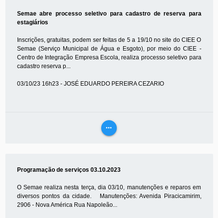
MAIS
Semae abre processo seletivo para cadastro de reserva para
estagiários
Inscrições, gratuitas, podem ser feitas de 5 a 19/10 no site do CIEE O
Semae (Serviço Municipal de Água e Esgoto), por meio do CIEE -
Centro de Integração Empresa Escola, realiza processo seletivo para
cadastro reserva p...
03/10/23 16h23 - JOSÉ EDUARDO PEREIRA CEZARIO
more_horiz
VEJA
MAIS
Programação de serviços 03.10.2023
O Semae realiza nesta terça, dia 03/10, manutenções e reparos em
diversos pontos da cidade. Manutenções: Avenida Piracicamirim,
2906 - Nova América Rua Napoleão...