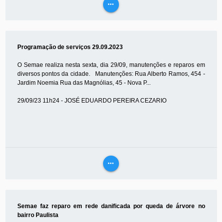
more_horiz
VEJA
MAIS
Programação de serviços 29.09.2023
O Semae realiza nesta sexta, dia 29/09, manutenções e reparos em
diversos pontos da cidade. Manutenções: Rua Alberto Ramos, 454 -
Jardim Noemia Rua das Magnólias, 45 - Nova P...
29/09/23 11h24 - JOSÉ EDUARDO PEREIRA CEZARIO
more_horiz
VEJA
MAIS
Semae faz reparo em rede danificada por queda de árvore no
bairro Paulista