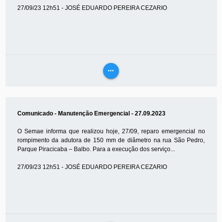
27/09/23 12h51 - JOSÉ EDUARDO PEREIRA CEZARIO
more_horiz
VEJA
MAIS
Comunicado - Manutenção Emergencial - 27.09.2023
O Semae informa que realizou hoje, 27/09, reparo emergencial no
rompimento da adutora de 150 mm de diâmetro na rua São Pedro,
Parque Piracicaba – Balbo. Para a execução dos serviço...
27/09/23 12h51 - JOSÉ EDUARDO PEREIRA CEZARIO