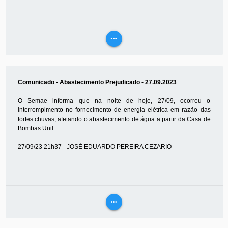
more_horiz
VEJA
MAIS
Comunicado - Abastecimento Prejudicado - 27.09.2023
O Semae informa que na noite de hoje, 27/09, ocorreu o
interrompimento no fornecimento de energia elétrica em razão das
fortes chuvas, afetando o abastecimento de água a partir da Casa de
Bombas Unil...
27/09/23 21h37 - JOSÉ EDUARDO PEREIRA CEZARIO
more_horiz
VEJA