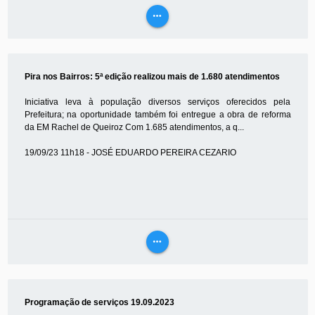
more_horiz
VEJA
MAIS
Pira nos Bairros: 5ª edição realizou mais de 1.680 atendimentos
Iniciativa leva à população diversos serviços oferecidos pela
Prefeitura; na oportunidade também foi entregue a obra de reforma
da EM Rachel de Queiroz Com 1.685 atendimentos, a q...
19/09/23 11h18 - JOSÉ EDUARDO PEREIRA CEZARIO
more_horiz
VEJA
MAIS
Programação de serviços 19.09.2023