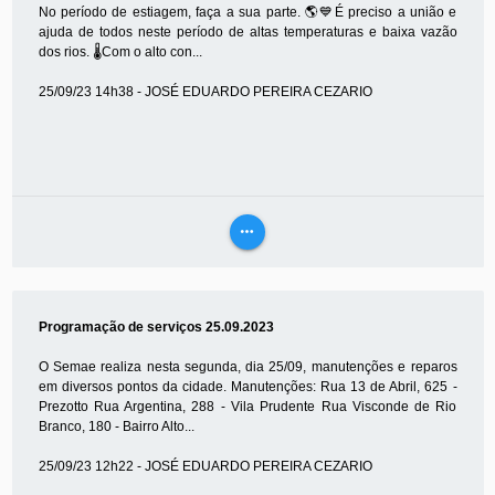
No período de estiagem, faça a sua parte. 🌎💙É preciso a união e
ajuda de todos neste período de altas temperaturas e baixa vazão
dos rios. 🌡Com o alto con...
25/09/23 14h38 - JOSÉ EDUARDO PEREIRA CEZARIO
more_horiz
VEJA
MAIS
Programação de serviços 25.09.2023
O Semae realiza nesta segunda, dia 25/09, manutenções e reparos
em diversos pontos da cidade. Manutenções: Rua 13 de Abril, 625 -
Prezotto Rua Argentina, 288 - Vila Prudente Rua Visconde de Rio
Branco, 180 - Bairro Alto...
25/09/23 12h22 - JOSÉ EDUARDO PEREIRA CEZARIO