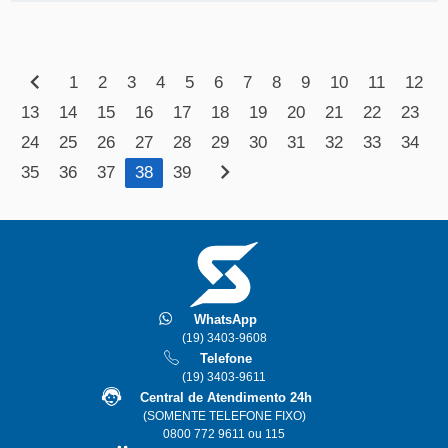
VEJA
MAIS
chevron_left
1
2
3
4
5
6
7
8
9
10
11
12
13
14
15
16
17
18
19
20
21
22
23
24
25
26
27
28
29
30
31
32
33
34
chevron_right
35
36
37
38
39
WhatsApp
(19) 3403-9608
Telefone
(19) 3403-9611
Central de Atendimento 24h
(SOMENTE TELEFONE FIXO)
0800 772 9611 ou 115