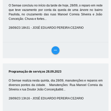
O Semae concluiu no início da tarde de hoje, 28/09, o reparo em rede
que teve vazamento por conta da queda de uma árvore no bairro
Paulista, no cruzamento das ruas Manoel Correia Silveira e João
Conceição. Chuva e fortes...
28/09/23 18h31 - JOSÉ EDUARDO PEREIRA CEZARIO
more_horiz
VEJA
MAIS
Programação de serviços 28.09.2023
O Semae realiza nesta quinta, dia 28/09, manutenções e reparos em
diversos pontos da cidade. Manutenções: Rua Manoel Correia da
Silveira x rua Doutor João Conceiç&atild...
28/09/23 13h16 - JOSÉ EDUARDO PEREIRA CEZARIO