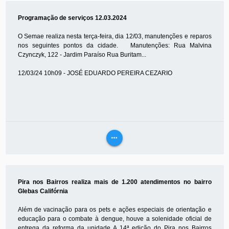
MAIS
Programação de serviços 12.03.2024
O Semae realiza nesta terça-feira, dia 12/03, manutenções e reparos
nos seguintes pontos da cidade. Manutenções: Rua Malvina
Czynczyk, 122 - Jardim Paraíso Rua Buritam...
12/03/24 10h09 - JOSÉ EDUARDO PEREIRA CEZARIO
more_horiz
VEJA
MAIS
Pira nos Bairros realiza mais de 1.200 atendimentos no bairro
Glebas Califórnia
Além de vacinação para os pets e ações especiais de orientação e
educação para o combate à dengue, houve a solenidade oficial de
entrega da reforma da unidade A 14ª edição do Pira nos Bairros