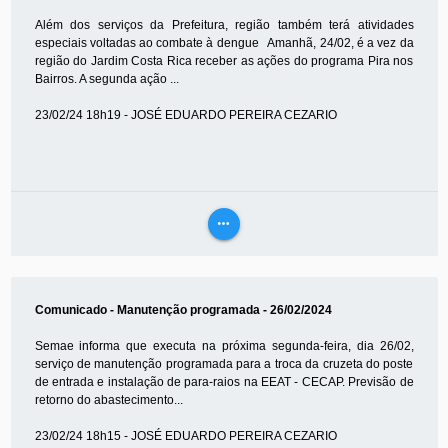
Além dos serviços da Prefeitura, região também terá atividades
especiais voltadas ao combate à dengue Amanhã, 24/02, é a vez da
região do Jardim Costa Rica receber as ações do programa Pira nos
Bairros. A segunda ação ...
23/02/24 18h19 - JOSÉ EDUARDO PEREIRA CEZARIO
more_horiz
VEJA
MAIS
Comunicado - Manutenção programada - 26/02/2024
Semae informa que executa na próxima segunda-feira, dia 26/02,
serviço de manutenção programada para a troca da cruzeta do poste
de entrada e instalação de para-raios na EEAT - CECAP. Previsão de
retorno do abastecimento...
23/02/24 18h15 - JOSÉ EDUARDO PEREIRA CEZARIO