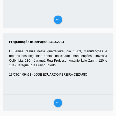
more_horiz
VEJA
MAIS
Programação de serviços 13.03.2024
O Semae realiza nesta quarta-feira, dia 13/03, manutenções e
reparos nos seguintes pontos da cidade. Manutenções: Travessa
Colômbia, 130 - Jaraguá Rua Professor Antônio Ítalo Zanin, 120 e
134 - Jaraguá Rua Otávio Toledo...
13/03/24 09h21 - JOSÉ EDUARDO PEREIRA CEZARIO
more_horiz
VEJA