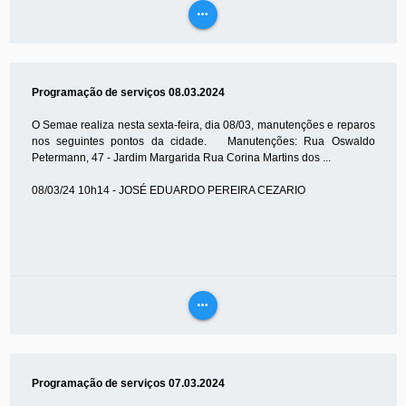
more_horiz
VEJA
MAIS
Programação de serviços 08.03.2024
O Semae realiza nesta sexta-feira, dia 08/03, manutenções e reparos
nos seguintes pontos da cidade. Manutenções: Rua Oswaldo
Petermann, 47 - Jardim Margarida Rua Corina Martins dos ...
08/03/24 10h14 - JOSÉ EDUARDO PEREIRA CEZARIO
more_horiz
VEJA
MAIS
Programação de serviços 07.03.2024