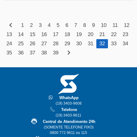
VEJA
MAIS
chevron_left
1
2
3
4
5
6
7
8
9
10
11
12
13
14
15
16
17
18
19
20
21
22
23
24
25
26
27
28
29
30
31
32
33
34
chevron_right
35
36
37
38
39
WhatsApp
(19) 3403-9608
Telefone
(19) 3403-9611
Central de Atendimento 24h
(SOMENTE TELEFONE FIXO)
0800 772 9611 ou 115