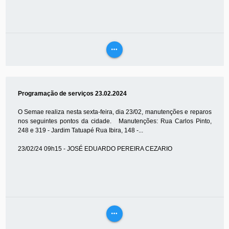
more_horiz
VEJA
MAIS
Programação de serviços 23.02.2024
O Semae realiza nesta sexta-feira, dia 23/02, manutenções e reparos
nos seguintes pontos da cidade. Manutenções: Rua Carlos Pinto,
248 e 319 - Jardim Tatuapé Rua Ibira, 148 -...
23/02/24 09h15 - JOSÉ EDUARDO PEREIRA CEZARIO
more_horiz