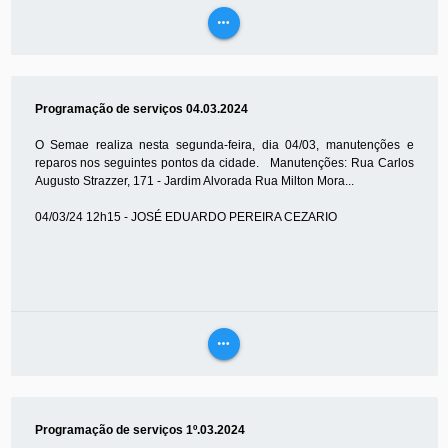
more_horiz
VEJA
MAIS
Programação de serviços 04.03.2024
O Semae realiza nesta segunda-feira, dia 04/03, manutenções e
reparos nos seguintes pontos da cidade. Manutenções: Rua Carlos
Augusto Strazzer, 171 - Jardim Alvorada Rua Milton Mora...
04/03/24 12h15 - JOSÉ EDUARDO PEREIRA CEZARIO
more_horiz
VEJA
MAIS
Programação de serviços 1º.03.2024