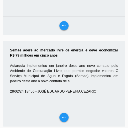
more_horiz
VEJA
MAIS
Semae adere ao mercado livre de energia e deve economizar
R$ 79 milhões em cinco anos
Autarquia implementou em janeiro deste ano novo contrato pelo
Ambiente de Contratação Livre, que permite negociar valores O
Serviço Municipal de Água e Esgoto (Semae) implementou em
janeiro deste ano o novo contrato de a...
28/02/24 18h56 - JOSÉ EDUARDO PEREIRA CEZARIO
more_horiz
VEJA