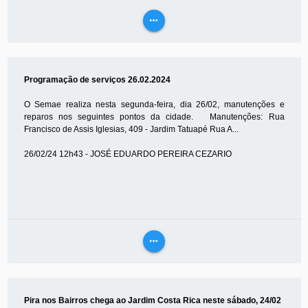
more_horiz
VEJA
MAIS
Programação de serviços 26.02.2024
O Semae realiza nesta segunda-feira, dia 26/02, manutenções e
reparos nos seguintes pontos da cidade. Manutenções: Rua
Francisco de Assis Iglesias, 409 - Jardim Tatuapé Rua A...
26/02/24 12h43 - JOSÉ EDUARDO PEREIRA CEZARIO
more_horiz
VEJA
MAIS
Pira nos Bairros chega ao Jardim Costa Rica neste sábado, 24/02