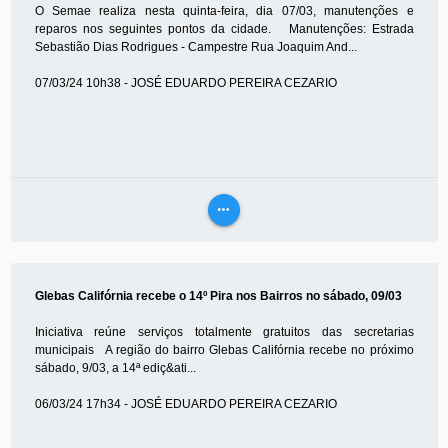
O Semae realiza nesta quinta-feira, dia 07/03, manutenções e
reparos nos seguintes pontos da cidade. Manutenções: Estrada
Sebastião Dias Rodrigues - Campestre Rua Joaquim And...
07/03/24 10h38 - JOSÉ EDUARDO PEREIRA CEZARIO
more_horiz
VEJA
MAIS
Glebas Califórnia recebe o 14º Pira nos Bairros no sábado, 09/03
Iniciativa reúne serviços totalmente gratuitos das secretarias
municipais A região do bairro Glebas Califórnia recebe no próximo
sábado, 9/03, a 14ª ediç&ati...
06/03/24 17h34 - JOSÉ EDUARDO PEREIRA CEZARIO