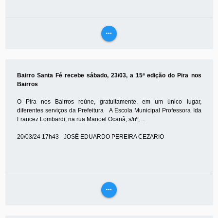
more_horiz
VEJA
MAIS
Bairro Santa Fé recebe sábado, 23/03, a 15ª edição do Pira nos
Bairros
O Pira nos Bairros reúne, gratuitamente, em um único lugar,
diferentes serviços da Prefeitura A Escola Municipal Professora Ida
Francez Lombardi, na rua Manoel Ocanã, s/nº, ...
20/03/24 17h43 - JOSÉ EDUARDO PEREIRA CEZARIO
more_horiz
VEJA