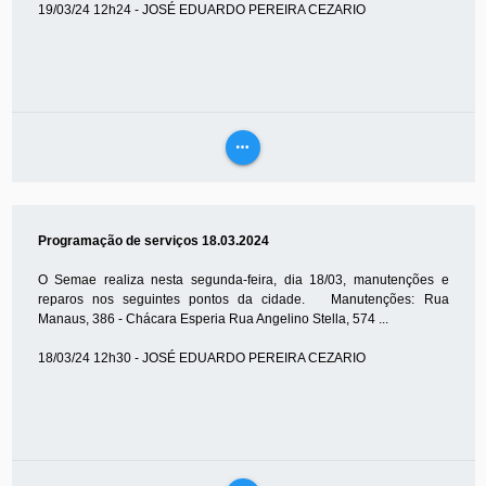
19/03/24 12h24 - JOSÉ EDUARDO PEREIRA CEZARIO
more_horiz
VEJA
MAIS
Programação de serviços 18.03.2024
O Semae realiza nesta segunda-feira, dia 18/03, manutenções e
reparos nos seguintes pontos da cidade. Manutenções: Rua
Manaus, 386 - Chácara Esperia Rua Angelino Stella, 574 ...
18/03/24 12h30 - JOSÉ EDUARDO PEREIRA CEZARIO