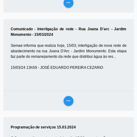
more_horiz
VEJA
MAIS
Comunicado - Interligação de rede - Rua Joana D'arc - Jardim
Monumento - 15/03/2024
Semae informa que realiza hoje, 15/03, interligação de nova rede de
abastecimento na rua Joana D'Arc - Jardim Monumento. Esta etapa
faz parte do remanejamento da rede que distribui água às res...
15/03/24 13h59 - JOSÉ EDUARDO PEREIRA CEZARIO
more_horiz
VEJA
MAIS
Programação de serviços 15.03.2024