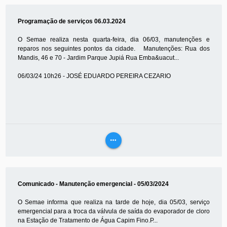
MAIS
Programação de serviços 06.03.2024
O Semae realiza nesta quarta-feira, dia 06/03, manutenções e
reparos nos seguintes pontos da cidade. Manutenções: Rua dos
Mandis, 46 e 70 - Jardim Parque Jupiá Rua Emba&uacut...
06/03/24 10h26 - JOSÉ EDUARDO PEREIRA CEZARIO
more_horiz
VEJA
MAIS
Comunicado - Manutenção emergencial - 05/03/2024
O Semae informa que realiza na tarde de hoje, dia 05/03, serviço
emergencial para a troca da válvula de saída do evaporador de cloro
na Estação de Tratamento de Água Capim Fino.P...