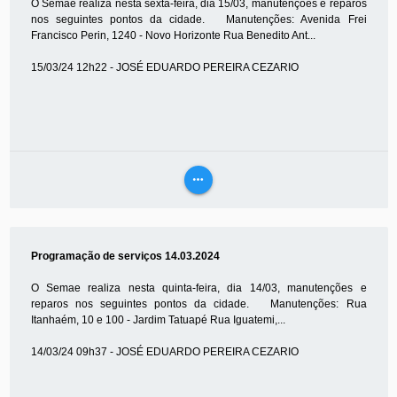
O Semae realiza nesta sexta-feira, dia 15/03, manutenções e reparos
nos seguintes pontos da cidade. Manutenções: Avenida Frei
Francisco Perin, 1240 - Novo Horizonte Rua Benedito Ant...
15/03/24 12h22 - JOSÉ EDUARDO PEREIRA CEZARIO
more_horiz
VEJA
MAIS
Programação de serviços 14.03.2024
O Semae realiza nesta quinta-feira, dia 14/03, manutenções e
reparos nos seguintes pontos da cidade. Manutenções: Rua
Itanhaém, 10 e 100 - Jardim Tatuapé Rua Iguatemi,...
14/03/24 09h37 - JOSÉ EDUARDO PEREIRA CEZARIO