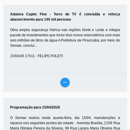
MAIS
Adutora Capim Fino - Torre de TV é concluída e reforça
abastecimento para 140 mil pessoas
Obra amplia segurança hídrica nas regiões Norte e Leste e integra
pacote de investimentos que inclui dois novos reservatórios com mais
seis milhões de litros de água A Prefeitura de Piracicaba, por meio do
Semae, conclui...
15/04/26 17h11 - FELIPE POLETI
more_horiz
VEJA
MAIS
Programação para 15/04/2026
O Semae realiza nesta quarta-feira, dia 15/04, manutenções e
reparos nos seguintes pontos da cidade: Avenida Brasília, 2109 Rua
Maria Olímpia Pereira da Silveira, 99 Rua Lazara Maria Oliveira Rua