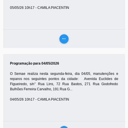
05/05/26 10h17 - CAMILA PIACENTIN
more_horiz
VEJA
MAIS
Programação para 04/05/2026
O Semae realiza nesta segunda-feira, dia 04/05, manutenções e
reparos nos seguintes pontos da cidade: Avenida Euclides de
Figueiredo, s/n° Rua Lins, 72 Rua Bastos, 271 Rua Godofredo
Bulhões Ferreira Carvalho, 191 Rua G...
04/05/26 10h17 - CAMILA PIACENTIN