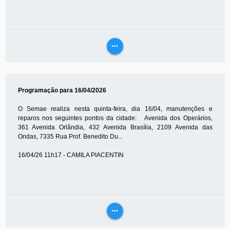
more_horiz
VEJA
MAIS
Programação para 16/04/2026
O Semae realiza nesta quinta-feira, dia 16/04, manutenções e
reparos nos seguintes pontos da cidade: Avenida dos Operários,
361 Avenida Orlândia, 432 Avenida Brasília, 2109 Avenida das
Ondas, 7335 Rua Prof. Benedito Du...
16/04/26 11h17 - CAMILA PIACENTIN
more_horiz
VEJA