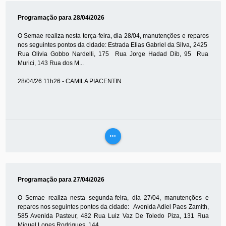
MAIS
Programação para 28/04/2026
O Semae realiza nesta terça-feira, dia 28/04, manutenções e reparos
nos seguintes pontos da cidade: Estrada Elias Gabriel da Silva, 2425
Rua Olivia Gobbo Nardelli, 175 Rua Jorge Hadad Dib, 95 Rua
Murici, 143 Rua dos M...
28/04/26 11h26 - CAMILA PIACENTIN
more_horiz
VEJA
MAIS
Programação para 27/04/2026
O Semae realiza nesta segunda-feira, dia 27/04, manutenções e
reparos nos seguintes pontos da cidade: Avenida Adiel Paes Zamith,
585 Avenida Pasteur, 482 Rua Luiz Vaz De Toledo Piza, 131 Rua
Miguel Lopes Rodrigues, 144...