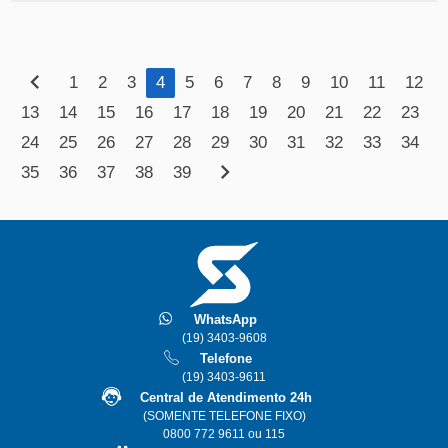
VEJA
MAIS
chevron_left
1
2
3
4
5
6
7
8
9
10
11
12
13
14
15
16
17
18
19
20
21
22
23
24
25
26
27
28
29
30
31
32
33
34
chevron_right
35
36
37
38
39
WhatsApp
(19) 3403-9608
Telefone
(19) 3403-9611
Central de Atendimento 24h
(SOMENTE TELEFONE FIXO)
0800 772 9611 ou 115