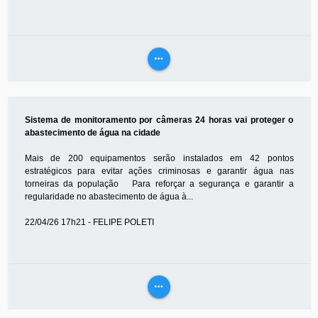
more_horiz
VEJA
MAIS
Sistema de monitoramento por câmeras 24 horas vai proteger o
abastecimento de água na cidade
Mais de 200 equipamentos serão instalados em 42 pontos
estratégicos para evitar ações criminosas e garantir água nas
torneiras da população Para reforçar a segurança e garantir a
regularidade no abastecimento de água à...
22/04/26 17h21 - FELIPE POLETI
more_horiz
VEJA