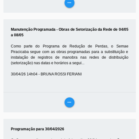
more_horiz
VEJA
MAIS
Manutenção Programada - Obras de Setorização da Rede de 04/05
a 08/05
Como parte do Programa de Redução de Perdas, o Semae
Piracicaba segue com as obras programadas para a substituição e
instalação de registros de manobra nas redes de distribuição
(setorização) nas datas e horários a segui...
30/04/26 14h04 - BRUNA ROSSI FERIANI
more_horiz
VEJA
MAIS
Programação para 30/04/2026