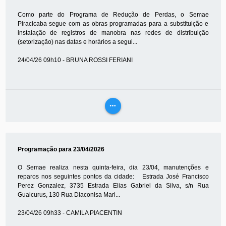
Como parte do Programa de Redução de Perdas, o Semae
Piracicaba segue com as obras programadas para a substituição e
instalação de registros de manobra nas redes de distribuição
(setorização) nas datas e horários a segui...
24/04/26 09h10 - BRUNA ROSSI FERIANI
more_horiz
VEJA
MAIS
Programação para 23/04/2026
O Semae realiza nesta quinta-feira, dia 23/04, manutenções e
reparos nos seguintes pontos da cidade: Estrada José Francisco
Perez Gonzalez, 3735 Estrada Elias Gabriel da Silva, s/n Rua
Guaicurus, 130 Rua Diaconisa Mari...
23/04/26 09h33 - CAMILA PIACENTIN