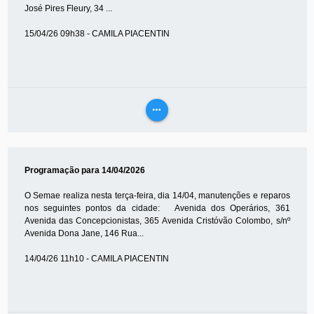
José Pires Fleury, 34 ...
15/04/26 09h38 - CAMILA PIACENTIN
more_horiz
VEJA
MAIS
Programação para 14/04/2026
O Semae realiza nesta terça-feira, dia 14/04, manutenções e reparos
nos seguintes pontos da cidade: Avenida dos Operários, 361
Avenida das Concepcionistas, 365 Avenida Cristóvão Colombo, s/nº
Avenida Dona Jane, 146 Rua...
14/04/26 11h10 - CAMILA PIACENTIN