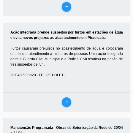
more_horiz
VEJA
MAIS
Ação integrada prende suspeitos por furtos em estações de água
e evita novos prejuízos ao abastecimento em Piracicaba
Furtos causaram prejuízos no abastecimento de água e colocaram
em risco o atendimento a milhares de pessoas Uma ação integrada
entre a Guarda Civil Municipal e a Polícia Civil resultou na prisão de
três suspeitos de fur...
20/04/26 08h20 - FELIPE POLETI
more_horiz
VEJA
MAIS
Manutenção Programada - Obras de Setorização da Rede de 20/04