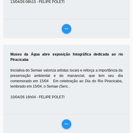
13/04/26 08h15 - FELIPE POLETI
more_horiz
VEJA
MAIS
Museu da Água abre exposição fotográfica dedicada ao rio
Piracicaba
Iniciativa do Semae valoriza artistas locais e reforça a importância da
preservação ambiental e do manancial, que tem seu dia
comemorado em 15/04 Em celebração ao Dia do Rio Piracicaba,
lembrado em 15/04, o Semae (Serv...
10/04/26 16h04 - FELIPE POLETI
more_horiz