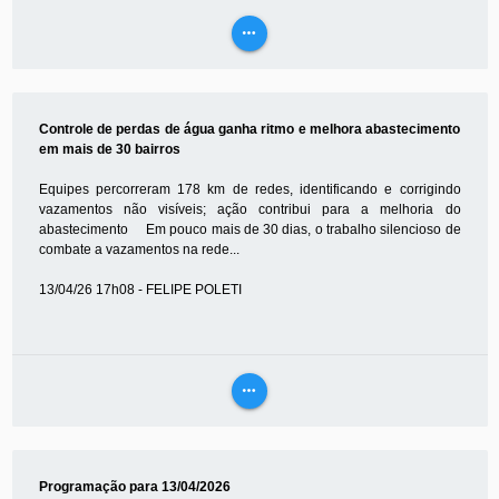
more_horiz
VEJA
MAIS
Controle de perdas de água ganha ritmo e melhora abastecimento
em mais de 30 bairros
Equipes percorreram 178 km de redes, identificando e corrigindo
vazamentos não visíveis; ação contribui para a melhoria do
abastecimento Em pouco mais de 30 dias, o trabalho silencioso de
combate a vazamentos na rede...
13/04/26 17h08 - FELIPE POLETI
more_horiz
VEJA
MAIS
Programação para 13/04/2026