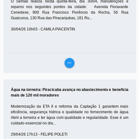
O Semae realiza nesta quinta-feira, dia 30/04, manutenções e
reparos nos seguintes pontos da cidade: Avenida Fioravante
Cenedese, 900 Rua Francisco Florêncio da Rocha, 56 Rua
Guaicurus, 130 Rua das Piracanjubas, 181 Ru...
30/04/26 10h03 - CAMILA PIACENTIN
more_horiz
VEJA
MAIS
Água na torneira: Piracicaba avança no abastecimento e beneficia
mais de 120 mil moradores
Modernização da ETA II e reforma da Captação 1 garantem mais
eficiência, segurança hídrica e qualidade no fornecimento de água
Abrir a torneira e ter água com qualidade e regularidade. Esse é um
cuidado essencial no dia...
29/04/26 17h13 - FELIPE POLETI