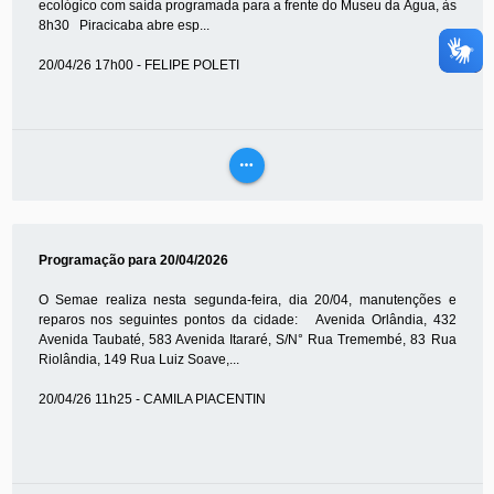
ecológico com saída programada para a frente do Museu da Água, às
8h30 Piracicaba abre esp...
20/04/26 17h00 - FELIPE POLETI
more_horiz
VEJA
MAIS
Programação para 20/04/2026
O Semae realiza nesta segunda-feira, dia 20/04, manutenções e
reparos nos seguintes pontos da cidade: Avenida Orlândia, 432
Avenida Taubaté, 583 Avenida Itararé, S/N° Rua Tremembé, 83 Rua
Riolândia, 149 Rua Luiz Soave,...
20/04/26 11h25 - CAMILA PIACENTIN