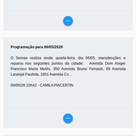
more_horiz
VEJA
MAIS
Programação para 06/05/2026
O Semae realiza nesta quarta-feira, dia 06/05, manutenções e
reparos nos seguintes pontos da cidade: Avenida Dom Aniger
Francisco Maria Melilo, 350 Avenida Bruno Ferraioli, 99 Avenida
Laranjal Paulista, 1801 Avenida Co...
06/05/26 10h42 - CAMILA PIACENTIN
more_horiz
VEJA