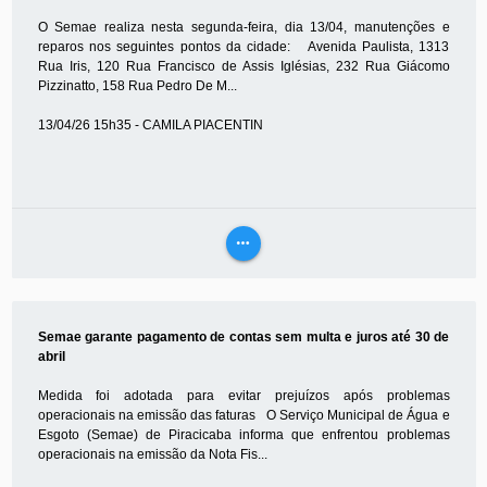
O Semae realiza nesta segunda-feira, dia 13/04, manutenções e
reparos nos seguintes pontos da cidade: Avenida Paulista, 1313
Rua Iris, 120 Rua Francisco de Assis Iglésias, 232 Rua Giácomo
Pizzinatto, 158 Rua Pedro De M...
13/04/26 15h35 - CAMILA PIACENTIN
more_horiz
VEJA
MAIS
Semae garante pagamento de contas sem multa e juros até 30 de
abril
Medida foi adotada para evitar prejuízos após problemas
operacionais na emissão das faturas O Serviço Municipal de Água e
Esgoto (Semae) de Piracicaba informa que enfrentou problemas
operacionais na emissão da Nota Fis...