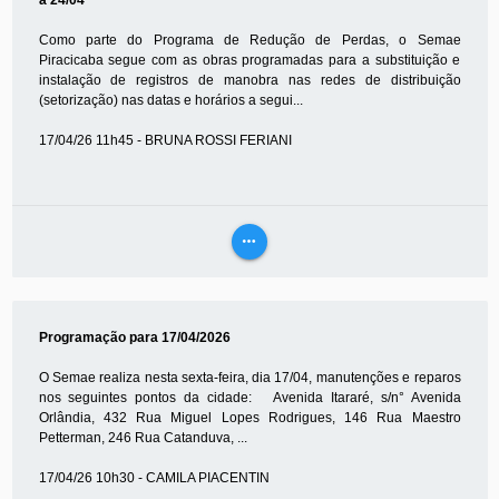
a 24/04
Como parte do Programa de Redução de Perdas, o Semae
Piracicaba segue com as obras programadas para a substituição e
instalação de registros de manobra nas redes de distribuição
(setorização) nas datas e horários a segui...
17/04/26 11h45 - BRUNA ROSSI FERIANI
more_horiz
VEJA
MAIS
Programação para 17/04/2026
O Semae realiza nesta sexta-feira, dia 17/04, manutenções e reparos
nos seguintes pontos da cidade: Avenida Itararé, s/n° Avenida
Orlândia, 432 Rua Miguel Lopes Rodrigues, 146 Rua Maestro
Petterman, 246 Rua Catanduva, ...
17/04/26 10h30 - CAMILA PIACENTIN