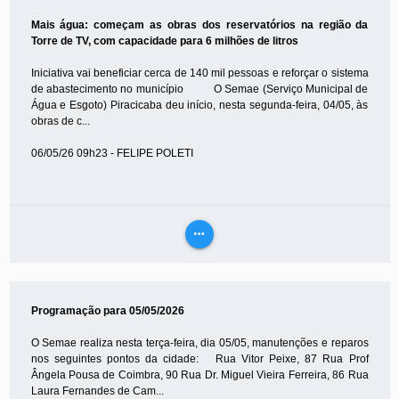
MAIS
Mais água: começam as obras dos reservatórios na região da
Torre de TV, com capacidade para 6 milhões de litros
Iniciativa vai beneficiar cerca de 140 mil pessoas e reforçar o sistema
de abastecimento no município O Semae (Serviço Municipal de
Água e Esgoto) Piracicaba deu início, nesta segunda-feira, 04/05, às
obras de c...
06/05/26 09h23 - FELIPE POLETI
more_horiz
VEJA
MAIS
Programação para 05/05/2026
O Semae realiza nesta terça-feira, dia 05/05, manutenções e reparos
nos seguintes pontos da cidade: Rua Vitor Peixe, 87 Rua Prof
Ângela Pousa de Coimbra, 90 Rua Dr. Miguel Vieira Ferreira, 86 Rua
Laura Fernandes de Cam...