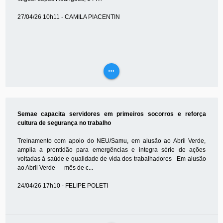
27/04/26 10h11 - CAMILA PIACENTIN
more_horiz
VEJA
MAIS
Semae capacita servidores em primeiros socorros e reforça
cultura de segurança no trabalho
Treinamento com apoio do NEU/Samu, em alusão ao Abril Verde,
amplia a prontidão para emergências e integra série de ações
voltadas à saúde e qualidade de vida dos trabalhadores Em alusão
ao Abril Verde — mês de c...
24/04/26 17h10 - FELIPE POLETI