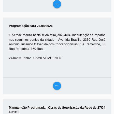
more_horiz
VEJA
MAIS
Programação para 24/04/2026
O Semae realiza nesta sexta-feira, dia 24/04, manutenções e reparos
nos seguintes pontos da cidade: Avenida Brasília, 2330 Rua José
Antônio Tricânico X Avenida dos Concepcionistas Rua Tremembé, 83
Rua Rondônia, 160 Rua...
24/04/26 15h02 - CAMILA PIACENTIN
more_horiz
VEJA
MAIS
Manutenção Programada - Obras de Setorização da Rede de 27/04
a 01/05