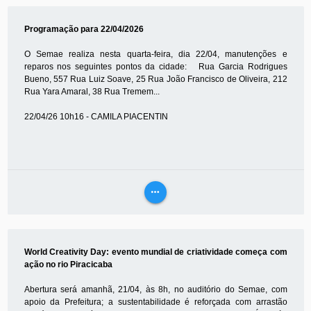
MAIS
Programação para 22/04/2026
O Semae realiza nesta quarta-feira, dia 22/04, manutenções e
reparos nos seguintes pontos da cidade: Rua Garcia Rodrigues
Bueno, 557 Rua Luiz Soave, 25 Rua João Francisco de Oliveira, 212
Rua Yara Amaral, 38 Rua Tremem...
22/04/26 10h16 - CAMILA PIACENTIN
more_horiz
VEJA
MAIS
World Creativity Day: evento mundial de criatividade começa com
ação no rio Piracicaba
Abertura será amanhã, 21/04, às 8h, no auditório do Semae, com
apoio da Prefeitura; a sustentabilidade é reforçada com arrastão