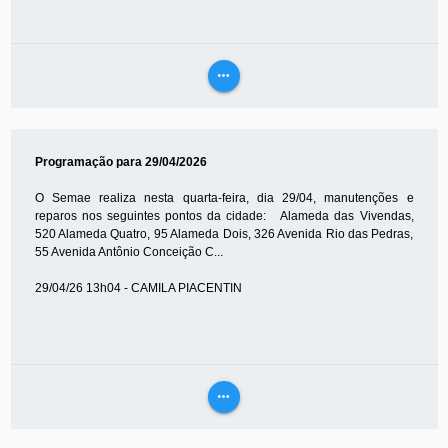
more_horiz
VEJA
MAIS
Programação para 29/04/2026
O Semae realiza nesta quarta-feira, dia 29/04, manutenções e
reparos nos seguintes pontos da cidade: Alameda das Vivendas,
520 Alameda Quatro, 95 Alameda Dois, 326 Avenida Rio das Pedras,
55 Avenida Antônio Conceição C...
29/04/26 13h04 - CAMILA PIACENTIN
more_horiz
VEJA