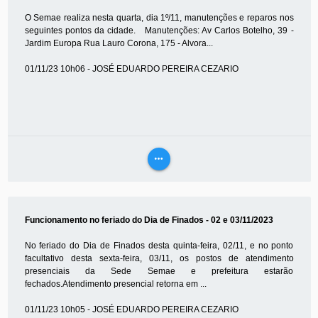
O Semae realiza nesta quarta, dia 1º/11, manutenções e reparos nos
seguintes pontos da cidade. Manutenções: Av Carlos Botelho, 39 -
Jardim Europa Rua Lauro Corona, 175 - Alvora...
01/11/23 10h06 - JOSÉ EDUARDO PEREIRA CEZARIO
more_horiz
VEJA
MAIS
Funcionamento no feriado do Dia de Finados - 02 e 03/11/2023
No feriado do Dia de Finados desta quinta-feira, 02/11, e no ponto
facultativo desta sexta-feira, 03/11, os postos de atendimento
presenciais da Sede Semae e prefeitura estarão
fechados.Atendimento presencial retorna em ...
01/11/23 10h05 - JOSÉ EDUARDO PEREIRA CEZARIO