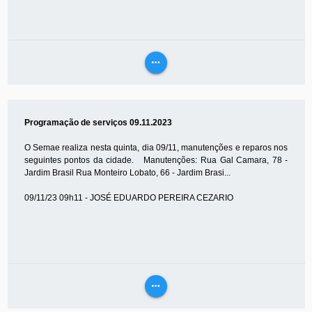
more_horiz
VEJA
MAIS
Programação de serviços 09.11.2023
O Semae realiza nesta quinta, dia 09/11, manutenções e reparos nos
seguintes pontos da cidade. Manutenções: Rua Gal Camara, 78 -
Jardim Brasil Rua Monteiro Lobato, 66 - Jardim Brasi...
09/11/23 09h11 - JOSÉ EDUARDO PEREIRA CEZARIO
more_horiz
VEJA