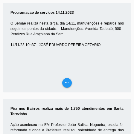
MAIS
Programação de serviços 14.11.2023
O Semae realiza nesta terça, dia 14/11, manutenções e reparos nos
seguintes pontos da cidade. Manutenções: Avenida Taubaté, 500 -
Perdizes Rua Araçoiaba da Serr...
14/11/23 10h37 - JOSÉ EDUARDO PEREIRA CEZARIO
more_horiz
VEJA
MAIS
Pira nos Bairros realiza mais de 1.750 atendimentos em Santa
Terezinha
Ação aconteceu na EM Professor João Batista Nogueira; escola foi
reformada e onde a Prefeitura realizou solenidade de entrega das