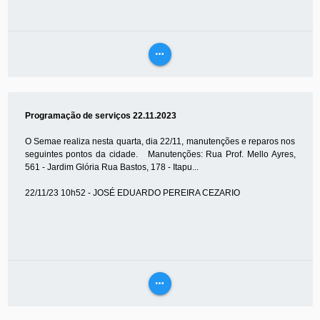
more_horiz
VEJA
MAIS
Programação de serviços 22.11.2023
O Semae realiza nesta quarta, dia 22/11, manutenções e reparos nos
seguintes pontos da cidade. Manutenções: Rua Prof. Mello Ayres,
561 - Jardim Glória Rua Bastos, 178 - Itapu...
22/11/23 10h52 - JOSÉ EDUARDO PEREIRA CEZARIO
more_horiz
VEJA