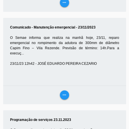
more_horiz
VEJA
MAIS
Comunicado - Manutenção emergencial - 23/11/2023
O Semae informa que realiza na manhã hoje, 23/11, reparo
emergencial no rompimento da adutora de 300mm de diâmetro
Capim Fino – Vila Rezende. Previsão de término: 14h.Para a
execuç...
23/11/23 12h42 - JOSÉ EDUARDO PEREIRA CEZARIO
more_horiz
VEJA
MAIS
Programação de serviços 23.11.2023