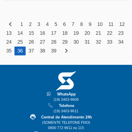
VEJA
MAIS
chevron_left
1
2
3
4
5
6
7
8
9
10
11
12
13
14
15
16
17
18
19
20
21
22
23
24
25
26
27
28
29
30
31
32
33
34
chevron_right
35
36
37
38
39
WhatsApp
(19) 3403-9608
Telefone
(19) 3403-9611
Central de Atendimento 24h
(SOMENTE TELEFONE FIXO)
0800 772 9611 ou 115