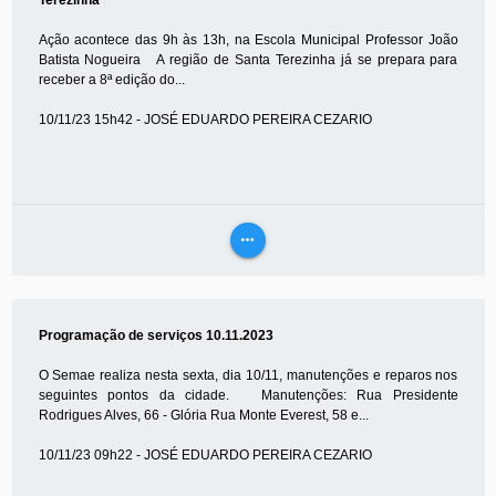
Terezinha
Ação acontece das 9h às 13h, na Escola Municipal Professor João
Batista Nogueira A região de Santa Terezinha já se prepara para
receber a 8ª edição do...
10/11/23 15h42 - JOSÉ EDUARDO PEREIRA CEZARIO
more_horiz
VEJA
MAIS
Programação de serviços 10.11.2023
O Semae realiza nesta sexta, dia 10/11, manutenções e reparos nos
seguintes pontos da cidade. Manutenções: Rua Presidente
Rodrigues Alves, 66 - Glória Rua Monte Everest, 58 e...
10/11/23 09h22 - JOSÉ EDUARDO PEREIRA CEZARIO