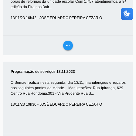
obras de reformas da unidade escolar Com 1.757 atendimentos, a 8ª
edição do Pira nos Bair...
13/11/23 16h42 - JOSÉ EDUARDO PEREIRA CEZARIO
more_horiz
VEJA
MAIS
Programação de serviços 13.11.2023
O Semae realiza nesta segunda, dia 13/11, manutenções e reparos
nos seguintes pontos da cidade. Manutenções: Rua Ipiranga, 629 -
Centro Rua Rondônia,301 - Vila Prudente Rua S...
13/11/23 10h30 - JOSÉ EDUARDO PEREIRA CEZARIO