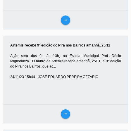
more_horiz
VEJA
MAIS
Artemis recebe 9ª edição do Pira nos Bairros amanhã, 25/11
Ação será das 9h às 13h, na Escola Municipal Prof. Décio
Miglioranza O bairro de Artemis recebe amanhã, 25/11, a 9ª edição
do Pira nos Bairros, que ac...
24/11/23 15h44 - JOSÉ EDUARDO PEREIRA CEZARIO
more_horiz
VEJA