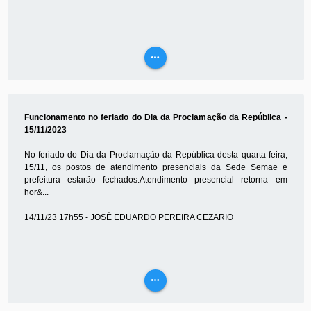
more_horiz
VEJA
MAIS
Funcionamento no feriado do Dia da Proclamação da República -
15/11/2023
No feriado do Dia da Proclamação da República desta quarta-feira,
15/11, os postos de atendimento presenciais da Sede Semae e
prefeitura estarão fechados.Atendimento presencial retorna em
hor&...
14/11/23 17h55 - JOSÉ EDUARDO PEREIRA CEZARIO
more_horiz
VEJA