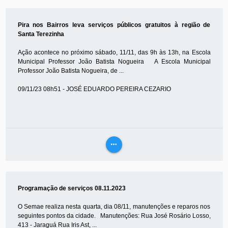
MAIS
Pira nos Bairros leva serviços públicos gratuitos à região de
Santa Terezinha
Ação acontece no próximo sábado, 11/11, das 9h às 13h, na Escola
Municipal Professor João Batista Nogueira A Escola Municipal
Professor João Batista Nogueira, de ...
09/11/23 08h51 - JOSÉ EDUARDO PEREIRA CEZARIO
more_horiz
VEJA
MAIS
Programação de serviços 08.11.2023
O Semae realiza nesta quarta, dia 08/11, manutenções e reparos nos
seguintes pontos da cidade. Manutenções: Rua José Rosário Losso,
413 - Jaraguá Rua Iris Ast, ...