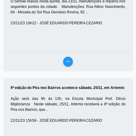
O Semae realiza nesta quinta, dia 23/11, manutenções e reparos nos
seguintes pontos da cidade. Manutenções: Rua Altino Nascimento,
64 - Morada do Sol Rua Gervásio Rovina, 82 ...
23/11/23 10h22 - JOSÉ EDUARDO PEREIRA CEZARIO
more_horiz
VEJA
MAIS
9ª edição do Pira nos Bairros acontece sábado, 25/11, em Artemis
Ação será das 9h às 13h, na Escola Municipal Prof. Décio
Miglioranza Neste sábado, 25/11, Artemis receberá a 8ª edição do
Pira nos Bairros, que...
22/11/23 15h59 - JOSÉ EDUARDO PEREIRA CEZARIO