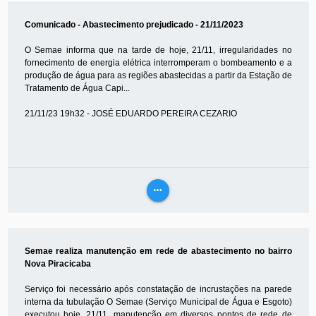
MAIS
Comunicado - Abastecimento prejudicado - 21/11/2023
O Semae informa que na tarde de hoje, 21/11, irregularidades no
fornecimento de energia elétrica interromperam o bombeamento e a
produção de água para as regiões abastecidas a partir da Estação de
Tratamento de Água Capi...
21/11/23 19h32 - JOSÉ EDUARDO PEREIRA CEZARIO
more_horiz
VEJA
MAIS
Semae realiza manutenção em rede de abastecimento no bairro
Nova Piracicaba
Serviço foi necessário após constatação de incrustações na parede
interna da tubulação O Semae (Serviço Municipal de Água e Esgoto)
executou hoje, 21/11, manutenção em diversos pontos de rede de