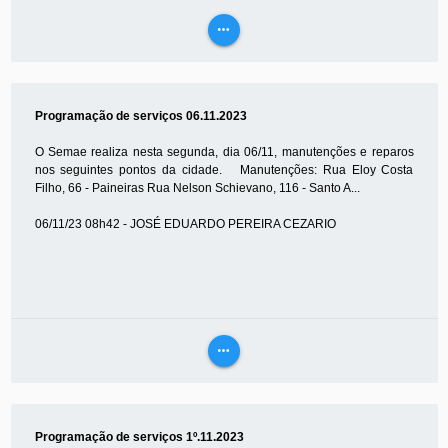
more_horiz
VEJA
MAIS
Programação de serviços 06.11.2023
O Semae realiza nesta segunda, dia 06/11, manutenções e reparos
nos seguintes pontos da cidade. Manutenções: Rua Eloy Costa
Filho, 66 - Paineiras Rua Nelson Schievano, 116 - Santo A...
06/11/23 08h42 - JOSÉ EDUARDO PEREIRA CEZARIO
more_horiz
VEJA
MAIS
Programação de serviços 1º.11.2023