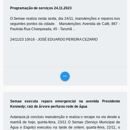
MAIS
Programação de serviços 24.11.2023
O Semae realiza nesta sexta, dia 24/11, manutenções e reparos nos
seguintes pontos da cidade. Manutenções: Avenida de Café, 867 -
Paulista Rua Charqueada, 45 - Tarumã ...
24/11/23 10h16 - JOSÉ EDUARDO PEREIRA CEZARIO
more_horiz
VEJA
MAIS
Semae executa reparo emergencial na avenida Presidente
Kennedy; raiz de árvore perfurou rede de água
Autarquia já concluiu manutenção e realiza o recape na via desde a
manhã de hoje, quinta-feira, 23/11 O Semae (Serviço Municipal de
Água e Esgoto) executou na tarde de ontem, quarta-feira, 22/11, o