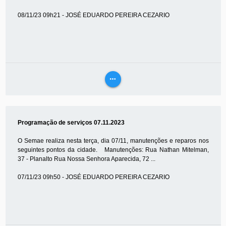
08/11/23 09h21 - JOSÉ EDUARDO PEREIRA CEZARIO
more_horiz
VEJA
MAIS
Programação de serviços 07.11.2023
O Semae realiza nesta terça, dia 07/11, manutenções e reparos nos
seguintes pontos da cidade. Manutenções: Rua Nathan Mitelman,
37 - Planalto Rua Nossa Senhora Aparecida, 72 ...
07/11/23 09h50 - JOSÉ EDUARDO PEREIRA CEZARIO