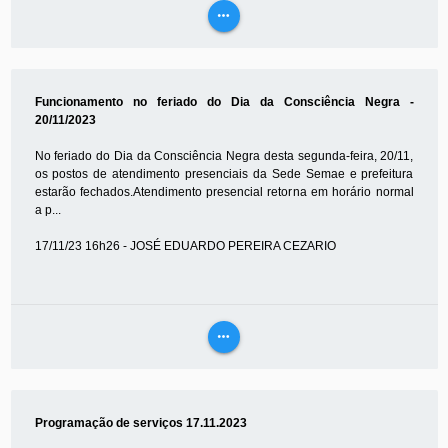
more_horiz
VEJA
MAIS
Funcionamento no feriado do Dia da Consciência Negra -
20/11/2023
No feriado do Dia da Consciência Negra desta segunda-feira, 20/11,
os postos de atendimento presenciais da Sede Semae e prefeitura
estarão fechados.Atendimento presencial retorna em horário normal
a p...
17/11/23 16h26 - JOSÉ EDUARDO PEREIRA CEZARIO
more_horiz
VEJA
MAIS
Programação de serviços 17.11.2023