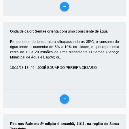
more_horiz
VEJA
MAIS
Onda de calor: Semae orienta consumo consciente de água
Em períodos de temperatura ultrapassando os 35ºC, o consumo de
água tende a aumentar de 5% a 10% na cidade, o que representa
cerca de 10 a 20 milhões de litros diariamente O Semae (Serviço
Municipal de Água e Esgoto) or...
10/11/23 17h46 - JOSÉ EDUARDO PEREIRA CEZARIO
more_horiz
VEJA
MAIS
Pira nos Bairros: 8ª edição é amanhã, 11/11, na região de Santa