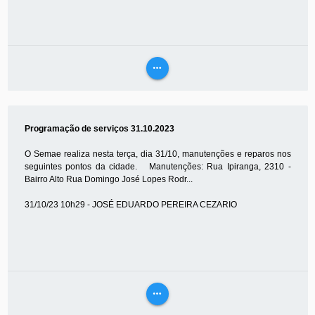
more_horiz
VEJA
MAIS
Programação de serviços 31.10.2023
O Semae realiza nesta terça, dia 31/10, manutenções e reparos nos
seguintes pontos da cidade. Manutenções: Rua Ipiranga, 2310 -
Bairro Alto Rua Domingo José Lopes Rodr...
31/10/23 10h29 - JOSÉ EDUARDO PEREIRA CEZARIO
more_horiz